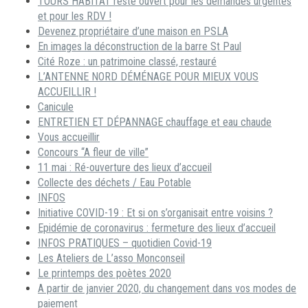
TOURS HABITAT reste ouvert pour les demandes urgentes
et pour les RDV !
Devenez propriétaire d’une maison en PSLA
En images la déconstruction de la barre St Paul
Cité Roze : un patrimoine classé, restauré
L’ANTENNE NORD DÉMÉNAGE POUR MIEUX VOUS
ACCUEILLIR !
Canicule
ENTRETIEN ET DÉPANNAGE chauffage et eau chaude
Vous accueillir
Concours “A fleur de ville”
11 mai : Ré-ouverture des lieux d’accueil
Collecte des déchets / Eau Potable
INFOS
Initiative COVID-19 : Et si on s’organisait entre voisins ?
Epidémie de coronavirus : fermeture des lieux d’accueil
INFOS PRATIQUES – quotidien Covid-19
Les Ateliers de L’asso Monconseil
Le printemps des poètes 2020
A partir de janvier 2020, du changement dans vos modes de
paiement