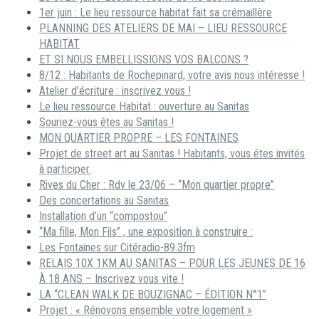
1er juin : Le lieu ressource habitat fait sa crémaillère
PLANNING DES ATELIERS DE MAI – LIEU RESSOURCE
HABITAT
ET SI NOUS EMBELLISSIONS VOS BALCONS ?
8/12 : Habitants de Rochepinard, votre avis nous intéresse !
Atelier d’écriture : inscrivez vous !
Le lieu ressource Habitat : ouverture au Sanitas
Souriez-vous êtes au Sanitas !
MON QUARTIER PROPRE – LES FONTAINES
Projet de street art au Sanitas ! Habitants, vous êtes invités
à participer.
Rives du Cher : Rdv le 23/06 – “Mon quartier propre”
Des concertations au Sanitas
Installation d’un “compostou”
“Ma fille, Mon Fils” , une exposition à construire :
Les Fontaines sur Citéradio-89.3fm
RELAIS 10X 1KM AU SANITAS – POUR LES JEUNES DE 16
À 18 ANS – Inscrivez vous vite !
LA “CLEAN WALK DE BOUZIGNAC – ÉDITION N°1”
Projet : « Rénovons ensemble votre logement »