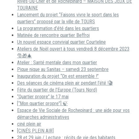
Rives-Du-Cher et de Rochepinard – MAISON DES JEUX DE
TOURAINE
Lancement du projet “Faisons vivre le sport dans les
quartiers” proposé par la ville de TOURS
La programmation d’été dans les quartiers
Matinée de rencontre quartier Beffroi
Un nouvel espace convivial quartier Courteline
Ateliers de Noël ouvert à tous vendredi 8 décembre 2023
🎅🎁🎄
Atelier : Santé mentale dans mon quartier
Pique nique au Sanitas – samedi 23 septembre
Inauguration du projet “On est ensemble !”
Des séances de cinéma plein air pendant l’été !🎬
Fête du quartier de l’Europe (Tours Nord)
“Quartier propre” le 17 mai
[“Mon quartier propre”] 🍃
Espace de Vie Sociale de Rochepinard : une aide pour vos
démarches administratives
ciné plein air
[CINÉS PLEIN AIR]
28 et 29 juin / Lecture : récits de vie des habitants