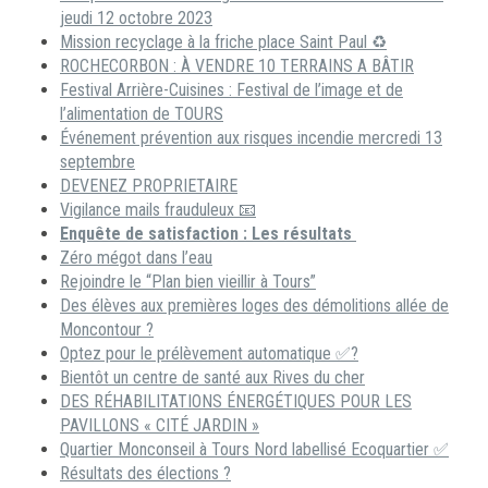
jeudi 12 octobre 2023
Mission recyclage à la friche place Saint Paul ♻️
ROCHECORBON : À VENDRE 10 TERRAINS A BÂTIR
Festival Arrière-Cuisines : Festival de l’image et de
l’alimentation de TOURS
Événement prévention aux risques incendie mercredi 13
septembre
DEVENEZ PROPRIETAIRE
Vigilance mails frauduleux 📧
Enquête de satisfaction : Les résultats
Zéro mégot dans l’eau
Rejoindre le “Plan bien vieillir à Tours”
Des élèves aux premières loges des démolitions allée de
Moncontour ?
Optez pour le prélèvement automatique ✅?
Bientôt un centre de santé aux Rives du cher
DES RÉHABILITATIONS ÉNERGÉTIQUES POUR LES
PAVILLONS « CITÉ JARDIN »
Quartier Monconseil à Tours Nord labellisé Ecoquartier ✅
Résultats des élections ?