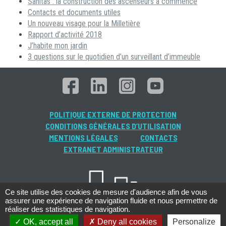
Sanitas : la construction des ascenseurs a commencé
Contacts et documents utiles
Un nouveau visage pour la Milletière
Rapport d’activité 2018
J’habite mon jardin
3 questions sur le quotidien d’un surveillant d’immeuble
POLITIQUE EXTERNE DE PROTECTION
CONDITIONS GÉNÉRALES D’UTILISATION
MENTIONS LÉGALES
CONTACTS
EXTRANET ADMINISTRATEUR
Ce site utilise des cookies de mesure d'audience afin de vous
assurer une expérience de navigation fluide et nous permettre de
réaliser des statistiques de navigation.
OK, accept all
Deny all cookies
Personalize