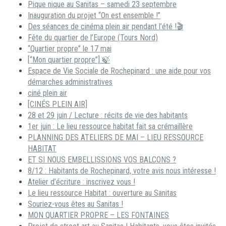
Pique nique au Sanitas – samedi 23 septembre
Inauguration du projet “On est ensemble !”
Des séances de cinéma plein air pendant l’été !🎬
Fête du quartier de l’Europe (Tours Nord)
“Quartier propre” le 17 mai
[“Mon quartier propre”] 🍃
Espace de Vie Sociale de Rochepinard : une aide pour vos
démarches administratives
ciné plein air
[CINÉS PLEIN AIR]
28 et 29 juin / Lecture : récits de vie des habitants
1er juin : Le lieu ressource habitat fait sa crémaillère
PLANNING DES ATELIERS DE MAI – LIEU RESSOURCE
HABITAT
ET SI NOUS EMBELLISSIONS VOS BALCONS ?
8/12 : Habitants de Rochepinard, votre avis nous intéresse !
Atelier d’écriture : inscrivez vous !
Le lieu ressource Habitat : ouverture au Sanitas
Souriez-vous êtes au Sanitas !
MON QUARTIER PROPRE – LES FONTAINES