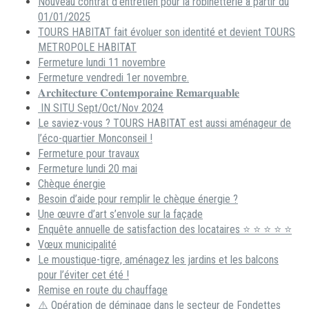
Nouveau contrat d’entretien pour la robinetterie à partir du
01/01/2025
TOURS HABITAT fait évoluer son identité et devient TOURS
METROPOLE HABITAT
Fermeture lundi 11 novembre
Fermeture vendredi 1er novembre.
𝐀𝐫𝐜𝐡𝐢𝐭𝐞𝐜𝐭𝐮𝐫𝐞 𝐂𝐨𝐧𝐭𝐞𝐦𝐩𝐨𝐫𝐚𝐢𝐧𝐞 𝐑𝐞𝐦𝐚𝐫𝐪𝐮𝐚𝐛𝐥𝐞
IN SITU Sept/Oct/Nov 2024
Le saviez-vous ? TOURS HABITAT est aussi aménageur de
l’éco-quartier Monconseil !
Fermeture pour travaux
Fermeture lundi 20 mai
Chèque énergie
Besoin d’aide pour remplir le chèque énergie ?
Une œuvre d’art s’envole sur la façade
Enquête annuelle de satisfaction des locataires ⭐ ⭐ ⭐ ⭐ ⭐
Vœux municipalité
Le moustique-tigre, aménagez les jardins et les balcons
pour l’éviter cet été !
Remise en route du chauffage
⚠️ Opération de déminage dans le secteur de Fondettes