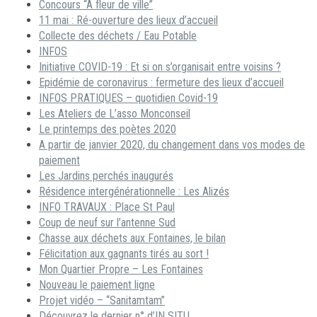
Concours “A fleur de ville”
11 mai : Ré-ouverture des lieux d’accueil
Collecte des déchets / Eau Potable
INFOS
Initiative COVID-19 : Et si on s’organisait entre voisins ?
Epidémie de coronavirus : fermeture des lieux d’accueil
INFOS PRATIQUES – quotidien Covid-19
Les Ateliers de L’asso Monconseil
Le printemps des poètes 2020
A partir de janvier 2020, du changement dans vos modes de
paiement
Les Jardins perchés inaugurés
Résidence intergénérationnelle : Les Alizés
INFO TRAVAUX : Place St Paul
Coup de neuf sur l’antenne Sud
Chasse aux déchets aux Fontaines, le bilan
Félicitation aux gagnants tirés au sort !
Mon Quartier Propre – Les Fontaines
Nouveau le paiement ligne
Projet vidéo – “Sanitamtam”
Découvrez le dernier n° d’IN SITU