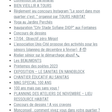
Convention de partenariat
BIEN VIEILLIR A TOURS
Règlement jeu concours Instagram “Le sport dans mon
quartier c’est…” organisé par TOURS HABITAT
Yoga au Jardins Perchés
Inauguration “City Stade Sofiane DIOP” aux Fontaines
Concours de dessins
17/04 : Objectif zéro Mégot
L’association Unis-Cité propose des activités pour les
séniors (planning de décembre à février) 👵🧓
Atelier sénior sur le démarchage abusif 📞
Les BEAUMONTS
Printemps des poètes 2023
EXPOSITION – LE SANITAS EN NANOBLOCK
CHANTIER ÉDUCATIF AU SANITAS
MAG SPECIAL 100 ANS
100 ans mais pas sans vous !
PLANNING DES ATELIERS DE NOVEMBRE – LIEU
RESSOURCE HABITAT
Concours de dessins ! A vos crayons
Monconseil : comment vivez vous dans votre quartier ?