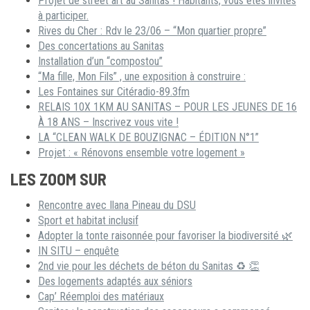
Projet de street art au Sanitas ! Habitants, vous êtes invités
à participer.
Rives du Cher : Rdv le 23/06 – “Mon quartier propre”
Des concertations au Sanitas
Installation d’un “compostou”
“Ma fille, Mon Fils” , une exposition à construire :
Les Fontaines sur Citéradio-89.3fm
RELAIS 10X 1KM AU SANITAS – POUR LES JEUNES DE 16
À 18 ANS – Inscrivez vous vite !
LA “CLEAN WALK DE BOUZIGNAC – ÉDITION N°1”
Projet : « Rénovons ensemble votre logement »
LES ZOOM SUR
Rencontre avec Ilana Pineau du DSU
Sport et habitat inclusif
Adopter la tonte raisonnée pour favoriser la biodiversité 🌿
IN SITU – enquête
2nd vie pour les déchets de béton du Sanitas ♻ 👏
Des logements adaptés aux séniors
Cap’ Réemploi des matériaux