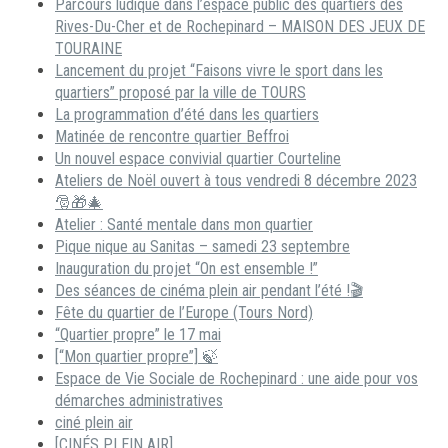
Parcours ludique dans l’espace public des quartiers des
Rives-Du-Cher et de Rochepinard – MAISON DES JEUX DE
TOURAINE
Lancement du projet “Faisons vivre le sport dans les
quartiers” proposé par la ville de TOURS
La programmation d’été dans les quartiers
Matinée de rencontre quartier Beffroi
Un nouvel espace convivial quartier Courteline
Ateliers de Noël ouvert à tous vendredi 8 décembre 2023
🎅🎁🎄
Atelier : Santé mentale dans mon quartier
Pique nique au Sanitas – samedi 23 septembre
Inauguration du projet “On est ensemble !”
Des séances de cinéma plein air pendant l’été !🎬
Fête du quartier de l’Europe (Tours Nord)
“Quartier propre” le 17 mai
[“Mon quartier propre”] 🍃
Espace de Vie Sociale de Rochepinard : une aide pour vos
démarches administratives
ciné plein air
[CINÉS PLEIN AIR]