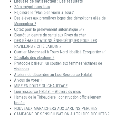
Enquête de satisfaction : Les résultats
Zéro mégot dans l’eau
Rejoindre le “Plan bien vieillir à Tours”
Des élèves aux premières loges des démolitions allée de
Moncontour ?
Optez pour le prélèvement automatique ✅?
Bientôt un centre de santé aux Rives du cher
DES RÉHABILITATIONS ÉNERGÉTIQUES POUR LES
PAVILLONS « CITÉ JARDIN »
Quartier Monconseil à Tours Nord labellisé Ecoquartier ✅
Résultats des élections ?
Protocole bailleur : un soutien aux femmes victimes de
violences
Ateliers de décembre au Lieu Ressource Habitat
A vous de voter !
MISE EN ROUTE DU CHAUFFAGE
Lieu ressource Habitat – Ateliers du mois
Hameau de la Thibaudière : construction officiellement
lancée
NOUVEAUX MARAICHERS AUX JARDINS PERCHES
CAMPAGNE DE SENSIBILISATION AU TRI DES DECHETS ?