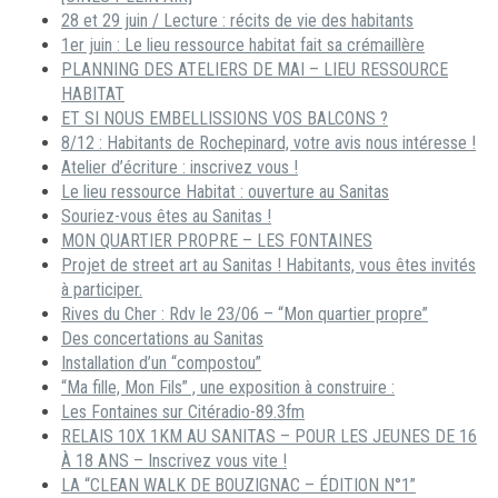
28 et 29 juin / Lecture : récits de vie des habitants
1er juin : Le lieu ressource habitat fait sa crémaillère
PLANNING DES ATELIERS DE MAI – LIEU RESSOURCE
HABITAT
ET SI NOUS EMBELLISSIONS VOS BALCONS ?
8/12 : Habitants de Rochepinard, votre avis nous intéresse !
Atelier d’écriture : inscrivez vous !
Le lieu ressource Habitat : ouverture au Sanitas
Souriez-vous êtes au Sanitas !
MON QUARTIER PROPRE – LES FONTAINES
Projet de street art au Sanitas ! Habitants, vous êtes invités
à participer.
Rives du Cher : Rdv le 23/06 – “Mon quartier propre”
Des concertations au Sanitas
Installation d’un “compostou”
“Ma fille, Mon Fils” , une exposition à construire :
Les Fontaines sur Citéradio-89.3fm
RELAIS 10X 1KM AU SANITAS – POUR LES JEUNES DE 16
À 18 ANS – Inscrivez vous vite !
LA “CLEAN WALK DE BOUZIGNAC – ÉDITION N°1”