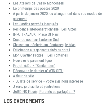
Les Ateliers de L’asso Monconseil
Le printemps des poètes 2020
A partir de janvier 2020, du changement dans vos modes de
paiement
Les Jardins perchés inaugurés
Résidence intergénérationnelle : Les Alizés
INFO TRAVAUX : Place St Paul
Coup de neuf sur l’antenne Sud
Chasse aux déchets aux Fontaines, le bilan
Félicitation aux gagnants tirés au sort !
Mon Quartier Propre – Les Fontaines
Nouveau le paiement ligne
Projet vidéo – “Sanitamtam”
Découvrez le dernier n° d’IN SITU
A fleur de ville
« Qualité de service » Votre avis nous intéresse
J’aère, je chauffe et j’entretiens
JARDINS Fleuris, Perchés ou partagés… ?
LES ÉVÉNEMENTS