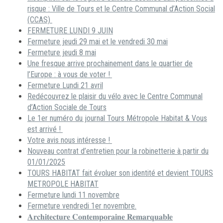
risque : Ville de Tours et le Centre Communal d’Action Social
(CCAS)
FERMETURE LUNDI 9 JUIN
Fermeture jeudi 29 mai et le vendredi 30 mai
Fermeture jeudi 8 mai
Une fresque arrive prochainement dans le quartier de
l’Europe : à vous de voter !
Fermeture Lundi 21 avril
Redécouvrez le plaisir du vélo avec le Centre Communal
d’Action Sociale de Tours
Le 1er numéro du journal Tours Métropole Habitat & Vous
est arrivé !
Votre avis nous intéresse !
Nouveau contrat d’entretien pour la robinetterie à partir du
01/01/2025
TOURS HABITAT fait évoluer son identité et devient TOURS
METROPOLE HABITAT
Fermeture lundi 11 novembre
Fermeture vendredi 1er novembre.
𝐀𝐫𝐜𝐡𝐢𝐭𝐞𝐜𝐭𝐮𝐫𝐞 𝐂𝐨𝐧𝐭𝐞𝐦𝐩𝐨𝐫𝐚𝐢𝐧𝐞 𝐑𝐞𝐦𝐚𝐫𝐪𝐮𝐚𝐛𝐥𝐞