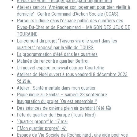
A vous de voter ! Budget participatif département
Ateliers seniors “Aménager son logement pour bien vieillir à
domicile”- Centre Communal d’Action Sociale (CCAS)
Parcours ludique dans l’espace public des quartiers des
Rives-Du-Cher et de Rochepinard – MAISON DES JEUX DE
TOURAINE
Lancement du projet “Faisons vivre le sport dans les
quartiers” proposé par la ville de TOURS
La programmation d’été dans les quartiers
Matinée de rencontre quartier Beffroi
Un nouvel espace convivial quartier Courteline
Ateliers de Noël ouvert à tous vendredi 8 décembre 2023
🎅🎁🎄
Atelier : Santé mentale dans mon quartier
Pique nique au Sanitas – samedi 23 septembre
Inauguration du projet “On est ensemble !”
Des séances de cinéma plein air pendant l’été !🎬
Fête du quartier de l’Europe (Tours Nord)
“Quartier propre” le 17 mai
[“Mon quartier propre”] 🍃
Espace de Vie Sociale de Rochepinard : une aide pour vos