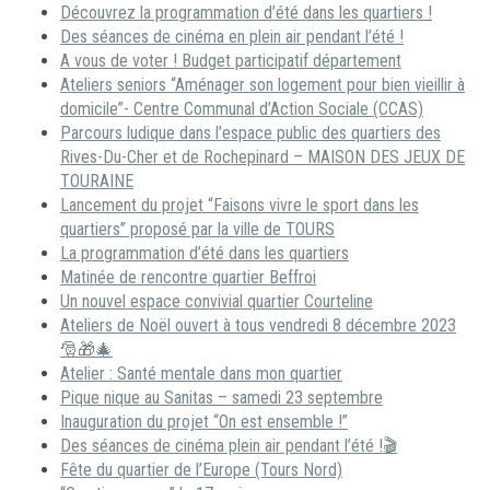
Découvrez la programmation d’été dans les quartiers !
Des séances de cinéma en plein air pendant l’été !
A vous de voter ! Budget participatif département
Ateliers seniors “Aménager son logement pour bien vieillir à
domicile”- Centre Communal d’Action Sociale (CCAS)
Parcours ludique dans l’espace public des quartiers des
Rives-Du-Cher et de Rochepinard – MAISON DES JEUX DE
TOURAINE
Lancement du projet “Faisons vivre le sport dans les
quartiers” proposé par la ville de TOURS
La programmation d’été dans les quartiers
Matinée de rencontre quartier Beffroi
Un nouvel espace convivial quartier Courteline
Ateliers de Noël ouvert à tous vendredi 8 décembre 2023
🎅🎁🎄
Atelier : Santé mentale dans mon quartier
Pique nique au Sanitas – samedi 23 septembre
Inauguration du projet “On est ensemble !”
Des séances de cinéma plein air pendant l’été !🎬
Fête du quartier de l’Europe (Tours Nord)