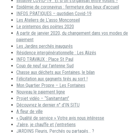
Initiative COVID-19 : Et si on s’organisait entre voisins ?
Epidémie de coronavirus : fermeture des lieux d’accueil
INFOS PRATIQUES – quotidien Covid-19
Les Ateliers de L’asso Monconseil
Le printemps des poètes 2020
A partir de janvier 2020, du changement dans vos modes de
paiement
Les Jardins perchés inaugurés
Résidence intergénérationnelle : Les Alizés
INFO TRAVAUX : Place St Paul
Coup de neuf sur l’antenne Sud
Chasse aux déchets aux Fontaines, le bilan
Félicitation aux gagnants tirés au sort !
Mon Quartier Propre – Les Fontaines
Nouveau le paiement ligne
Projet vidéo – “Sanitamtam”
Découvrez le dernier n° d’IN SITU
A fleur de ville
« Qualité de service » Votre avis nous intéresse
J’aère, je chauffe et j’entretiens
JARDINS Fleuris, Perchés ou partagés… ?