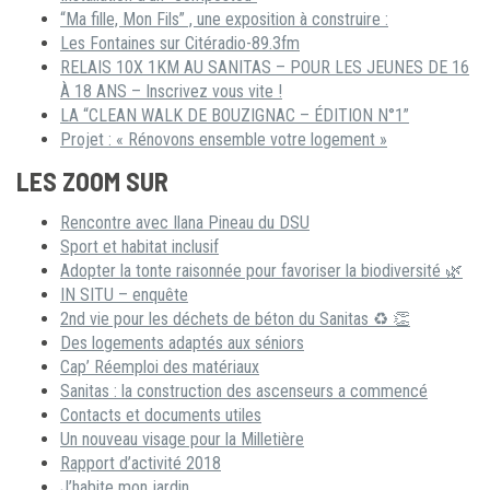
“Ma fille, Mon Fils” , une exposition à construire :
Les Fontaines sur Citéradio-89.3fm
RELAIS 10X 1KM AU SANITAS – POUR LES JEUNES DE 16
À 18 ANS – Inscrivez vous vite !
LA “CLEAN WALK DE BOUZIGNAC – ÉDITION N°1”
Projet : « Rénovons ensemble votre logement »
LES ZOOM SUR
Rencontre avec Ilana Pineau du DSU
Sport et habitat inclusif
Adopter la tonte raisonnée pour favoriser la biodiversité 🌿
IN SITU – enquête
2nd vie pour les déchets de béton du Sanitas ♻ 👏
Des logements adaptés aux séniors
Cap’ Réemploi des matériaux
Sanitas : la construction des ascenseurs a commencé
Contacts et documents utiles
Un nouveau visage pour la Milletière
Rapport d’activité 2018
J’habite mon jardin