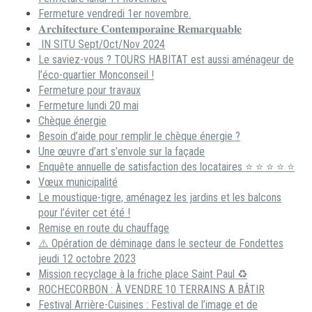
Fermeture vendredi 1er novembre.
𝐀𝐫𝐜𝐡𝐢𝐭𝐞𝐜𝐭𝐮𝐫𝐞 𝐂𝐨𝐧𝐭𝐞𝐦𝐩𝐨𝐫𝐚𝐢𝐧𝐞 𝐑𝐞𝐦𝐚𝐫𝐪𝐮𝐚𝐛𝐥𝐞
IN SITU Sept/Oct/Nov 2024
Le saviez-vous ? TOURS HABITAT est aussi aménageur de
l’éco-quartier Monconseil !
Fermeture pour travaux
Fermeture lundi 20 mai
Chèque énergie
Besoin d’aide pour remplir le chèque énergie ?
Une œuvre d’art s’envole sur la façade
Enquête annuelle de satisfaction des locataires ⭐ ⭐ ⭐ ⭐ ⭐
Vœux municipalité
Le moustique-tigre, aménagez les jardins et les balcons
pour l’éviter cet été !
Remise en route du chauffage
⚠️ Opération de déminage dans le secteur de Fondettes
jeudi 12 octobre 2023
Mission recyclage à la friche place Saint Paul ♻️
ROCHECORBON : À VENDRE 10 TERRAINS A BÂTIR
Festival Arrière-Cuisines : Festival de l’image et de