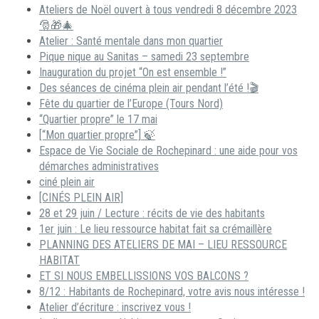
Ateliers de Noël ouvert à tous vendredi 8 décembre 2023
🎅🎁🎄
Atelier : Santé mentale dans mon quartier
Pique nique au Sanitas – samedi 23 septembre
Inauguration du projet “On est ensemble !”
Des séances de cinéma plein air pendant l’été !🎬
Fête du quartier de l’Europe (Tours Nord)
“Quartier propre” le 17 mai
[“Mon quartier propre”] 🍃
Espace de Vie Sociale de Rochepinard : une aide pour vos
démarches administratives
ciné plein air
[CINÉS PLEIN AIR]
28 et 29 juin / Lecture : récits de vie des habitants
1er juin : Le lieu ressource habitat fait sa crémaillère
PLANNING DES ATELIERS DE MAI – LIEU RESSOURCE
HABITAT
ET SI NOUS EMBELLISSIONS VOS BALCONS ?
8/12 : Habitants de Rochepinard, votre avis nous intéresse !
Atelier d’écriture : inscrivez vous !