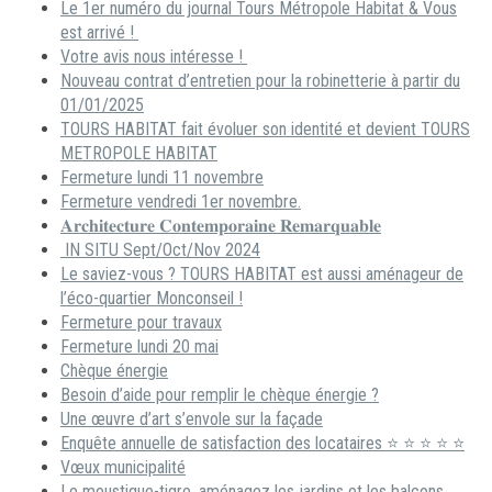
Le 1er numéro du journal Tours Métropole Habitat & Vous
est arrivé !
Votre avis nous intéresse !
Nouveau contrat d’entretien pour la robinetterie à partir du
01/01/2025
TOURS HABITAT fait évoluer son identité et devient TOURS
METROPOLE HABITAT
Fermeture lundi 11 novembre
Fermeture vendredi 1er novembre.
𝐀𝐫𝐜𝐡𝐢𝐭𝐞𝐜𝐭𝐮𝐫𝐞 𝐂𝐨𝐧𝐭𝐞𝐦𝐩𝐨𝐫𝐚𝐢𝐧𝐞 𝐑𝐞𝐦𝐚𝐫𝐪𝐮𝐚𝐛𝐥𝐞
IN SITU Sept/Oct/Nov 2024
Le saviez-vous ? TOURS HABITAT est aussi aménageur de
l’éco-quartier Monconseil !
Fermeture pour travaux
Fermeture lundi 20 mai
Chèque énergie
Besoin d’aide pour remplir le chèque énergie ?
Une œuvre d’art s’envole sur la façade
Enquête annuelle de satisfaction des locataires ⭐ ⭐ ⭐ ⭐ ⭐
Vœux municipalité
Le moustique-tigre, aménagez les jardins et les balcons