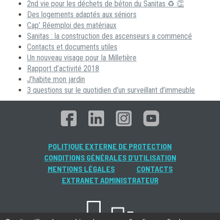
2nd vie pour les déchets de béton du Sanitas ♻ 👏
Des logements adaptés aux séniors
Cap’ Réemploi des matériaux
Sanitas : la construction des ascenseurs a commencé
Contacts et documents utiles
Un nouveau visage pour la Milletière
Rapport d’activité 2018
J’habite mon jardin
3 questions sur le quotidien d’un surveillant d’immeuble
POLITIQUE EXTERNE DE PROTECTION
CONDITIONS GÉNÉRALES D’UTILISATION
MENTIONS LÉGALES
CONTACTS
EXTRANET ADMINISTRATEUR