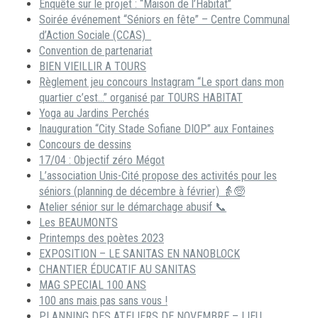
Enquête sur le projet : “Maison de l’Habitat”
Soirée événement “Séniors en fête” – Centre Communal
d’Action Sociale (CCAS)
Convention de partenariat
BIEN VIEILLIR A TOURS
Règlement jeu concours Instagram “Le sport dans mon
quartier c’est…” organisé par TOURS HABITAT
Yoga au Jardins Perchés
Inauguration “City Stade Sofiane DIOP” aux Fontaines
Concours de dessins
17/04 : Objectif zéro Mégot
L’association Unis-Cité propose des activités pour les
séniors (planning de décembre à février) 👵🧓
Atelier sénior sur le démarchage abusif 📞
Les BEAUMONTS
Printemps des poètes 2023
EXPOSITION – LE SANITAS EN NANOBLOCK
CHANTIER ÉDUCATIF AU SANITAS
MAG SPECIAL 100 ANS
100 ans mais pas sans vous !
PLANNING DES ATELIERS DE NOVEMBRE – LIEU