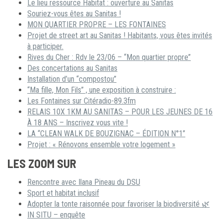
Le lieu ressource Habitat : ouverture au Sanitas
Souriez-vous êtes au Sanitas !
MON QUARTIER PROPRE – LES FONTAINES
Projet de street art au Sanitas ! Habitants, vous êtes invités
à participer.
Rives du Cher : Rdv le 23/06 – “Mon quartier propre”
Des concertations au Sanitas
Installation d’un “compostou”
“Ma fille, Mon Fils” , une exposition à construire :
Les Fontaines sur Citéradio-89.3fm
RELAIS 10X 1KM AU SANITAS – POUR LES JEUNES DE 16
À 18 ANS – Inscrivez vous vite !
LA “CLEAN WALK DE BOUZIGNAC – ÉDITION N°1”
Projet : « Rénovons ensemble votre logement »
LES ZOOM SUR
Rencontre avec Ilana Pineau du DSU
Sport et habitat inclusif
Adopter la tonte raisonnée pour favoriser la biodiversité 🌿
IN SITU – enquête