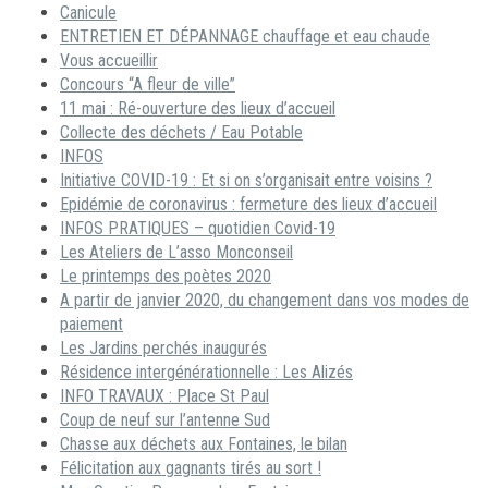
Canicule
ENTRETIEN ET DÉPANNAGE chauffage et eau chaude
Vous accueillir
Concours “A fleur de ville”
11 mai : Ré-ouverture des lieux d’accueil
Collecte des déchets / Eau Potable
INFOS
Initiative COVID-19 : Et si on s’organisait entre voisins ?
Epidémie de coronavirus : fermeture des lieux d’accueil
INFOS PRATIQUES – quotidien Covid-19
Les Ateliers de L’asso Monconseil
Le printemps des poètes 2020
A partir de janvier 2020, du changement dans vos modes de
paiement
Les Jardins perchés inaugurés
Résidence intergénérationnelle : Les Alizés
INFO TRAVAUX : Place St Paul
Coup de neuf sur l’antenne Sud
Chasse aux déchets aux Fontaines, le bilan
Félicitation aux gagnants tirés au sort !