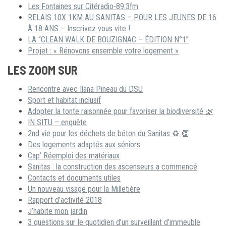
Les Fontaines sur Citéradio-89.3fm
RELAIS 10X 1KM AU SANITAS – POUR LES JEUNES DE 16
À 18 ANS – Inscrivez vous vite !
LA “CLEAN WALK DE BOUZIGNAC – ÉDITION N°1”
Projet : « Rénovons ensemble votre logement »
LES ZOOM SUR
Rencontre avec Ilana Pineau du DSU
Sport et habitat inclusif
Adopter la tonte raisonnée pour favoriser la biodiversité 🌿
IN SITU – enquête
2nd vie pour les déchets de béton du Sanitas ♻ 👏
Des logements adaptés aux séniors
Cap’ Réemploi des matériaux
Sanitas : la construction des ascenseurs a commencé
Contacts et documents utiles
Un nouveau visage pour la Milletière
Rapport d’activité 2018
J’habite mon jardin
3 questions sur le quotidien d’un surveillant d’immeuble