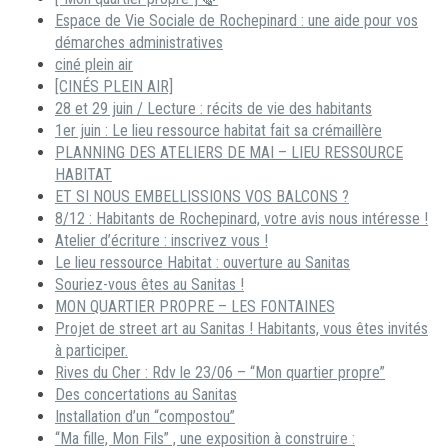
Espace de Vie Sociale de Rochepinard : une aide pour vos
démarches administratives
ciné plein air
[CINÉS PLEIN AIR]
28 et 29 juin / Lecture : récits de vie des habitants
1er juin : Le lieu ressource habitat fait sa crémaillère
PLANNING DES ATELIERS DE MAI – LIEU RESSOURCE
HABITAT
ET SI NOUS EMBELLISSIONS VOS BALCONS ?
8/12 : Habitants de Rochepinard, votre avis nous intéresse !
Atelier d’écriture : inscrivez vous !
Le lieu ressource Habitat : ouverture au Sanitas
Souriez-vous êtes au Sanitas !
MON QUARTIER PROPRE – LES FONTAINES
Projet de street art au Sanitas ! Habitants, vous êtes invités
à participer.
Rives du Cher : Rdv le 23/06 – “Mon quartier propre”
Des concertations au Sanitas
Installation d’un “compostou”
“Ma fille, Mon Fils” , une exposition à construire :