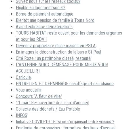
Suivez nous sur les réseaux sociaux
Eligible au logement social?
Borne de paiement automatique
Bientôt une pension de famille à Tours Nord
Avis d’échéance dématérialisés
TOURS HABITAT reste ouvert pour les demandes urgentes
et pour les RDV !
Devenez propriétaire d’une maison en PSLA
En images la déconstruction de la barre St Paul
Cité Roze : un patrimoine classé, restauré
L’ANTENNE NORD DÉMÉNAGE POUR MIEUX VOUS
ACCUEILLIR !
Canicule
ENTRETIEN ET DÉPANNAGE chauffage et eau chaude
Vous accueillir
Concours “A fleur de ville”
11 mai : Ré-ouverture des lieux d’accueil
Collecte des déchets / Eau Potable
INFOS
Initiative COVID-19 : Et si on s’organisait entre voisins ?
Epidémie de coronavirus : fermeture des lieux d’accueil