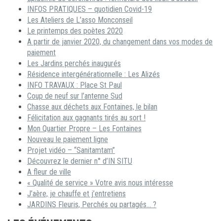
INFOS PRATIQUES – quotidien Covid-19
Les Ateliers de L’asso Monconseil
Le printemps des poètes 2020
A partir de janvier 2020, du changement dans vos modes de
paiement
Les Jardins perchés inaugurés
Résidence intergénérationnelle : Les Alizés
INFO TRAVAUX : Place St Paul
Coup de neuf sur l’antenne Sud
Chasse aux déchets aux Fontaines, le bilan
Félicitation aux gagnants tirés au sort !
Mon Quartier Propre – Les Fontaines
Nouveau le paiement ligne
Projet vidéo – “Sanitamtam”
Découvrez le dernier n° d’IN SITU
A fleur de ville
« Qualité de service » Votre avis nous intéresse
J’aère, je chauffe et j’entretiens
JARDINS Fleuris, Perchés ou partagés… ?