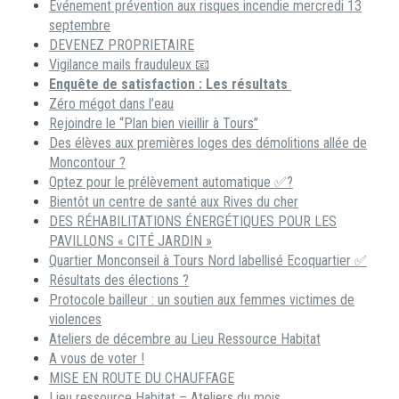
Événement prévention aux risques incendie mercredi 13
septembre
DEVENEZ PROPRIETAIRE
Vigilance mails frauduleux 📧
Enquête de satisfaction : Les résultats
Zéro mégot dans l’eau
Rejoindre le “Plan bien vieillir à Tours”
Des élèves aux premières loges des démolitions allée de
Moncontour ?
Optez pour le prélèvement automatique ✅?
Bientôt un centre de santé aux Rives du cher
DES RÉHABILITATIONS ÉNERGÉTIQUES POUR LES
PAVILLONS « CITÉ JARDIN »
Quartier Monconseil à Tours Nord labellisé Ecoquartier ✅
Résultats des élections ?
Protocole bailleur : un soutien aux femmes victimes de
violences
Ateliers de décembre au Lieu Ressource Habitat
A vous de voter !
MISE EN ROUTE DU CHAUFFAGE
Lieu ressource Habitat – Ateliers du mois