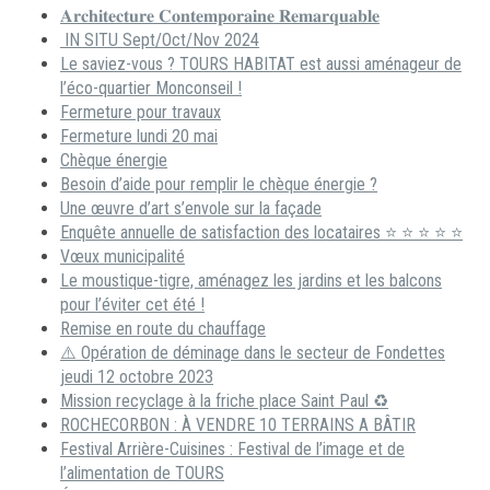
𝐀𝐫𝐜𝐡𝐢𝐭𝐞𝐜𝐭𝐮𝐫𝐞 𝐂𝐨𝐧𝐭𝐞𝐦𝐩𝐨𝐫𝐚𝐢𝐧𝐞 𝐑𝐞𝐦𝐚𝐫𝐪𝐮𝐚𝐛𝐥𝐞
IN SITU Sept/Oct/Nov 2024
Le saviez-vous ? TOURS HABITAT est aussi aménageur de
l’éco-quartier Monconseil !
Fermeture pour travaux
Fermeture lundi 20 mai
Chèque énergie
Besoin d’aide pour remplir le chèque énergie ?
Une œuvre d’art s’envole sur la façade
Enquête annuelle de satisfaction des locataires ⭐ ⭐ ⭐ ⭐ ⭐
Vœux municipalité
Le moustique-tigre, aménagez les jardins et les balcons
pour l’éviter cet été !
Remise en route du chauffage
⚠️ Opération de déminage dans le secteur de Fondettes
jeudi 12 octobre 2023
Mission recyclage à la friche place Saint Paul ♻️
ROCHECORBON : À VENDRE 10 TERRAINS A BÂTIR
Festival Arrière-Cuisines : Festival de l’image et de
l’alimentation de TOURS