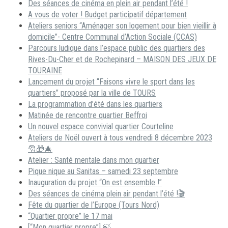
Des séances de cinéma en plein air pendant l’été !
A vous de voter ! Budget participatif département
Ateliers seniors “Aménager son logement pour bien vieillir à
domicile”- Centre Communal d’Action Sociale (CCAS)
Parcours ludique dans l’espace public des quartiers des
Rives-Du-Cher et de Rochepinard – MAISON DES JEUX DE
TOURAINE
Lancement du projet “Faisons vivre le sport dans les
quartiers” proposé par la ville de TOURS
La programmation d’été dans les quartiers
Matinée de rencontre quartier Beffroi
Un nouvel espace convivial quartier Courteline
Ateliers de Noël ouvert à tous vendredi 8 décembre 2023
🎅🎁🎄
Atelier : Santé mentale dans mon quartier
Pique nique au Sanitas – samedi 23 septembre
Inauguration du projet “On est ensemble !”
Des séances de cinéma plein air pendant l’été !🎬
Fête du quartier de l’Europe (Tours Nord)
“Quartier propre” le 17 mai
[“Mon quartier propre”] 🍃