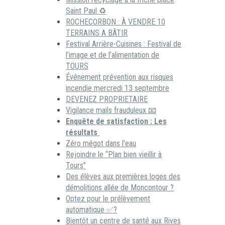
Saint Paul ♻️
ROCHECORBON : À VENDRE 10
TERRAINS A BÂTIR
Festival Arrière-Cuisines : Festival de
l’image et de l’alimentation de
TOURS
Événement prévention aux risques
incendie mercredi 13 septembre
DEVENEZ PROPRIETAIRE
Vigilance mails frauduleux 📧
Enquête de satisfaction : Les
résultats
Zéro mégot dans l’eau
Rejoindre le “Plan bien vieillir à
Tours”
Des élèves aux premières loges des
démolitions allée de Moncontour ?
Optez pour le prélèvement
automatique ✅?
Bientôt un centre de santé aux Rives