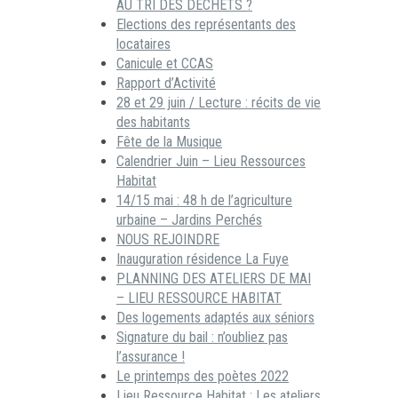
AU TRI DES DECHETS ?
Elections des représentants des
locataires
Canicule et CCAS
Rapport d’Activité
28 et 29 juin / Lecture : récits de vie
des habitants
Fête de la Musique
Calendrier Juin – Lieu Ressources
Habitat
14/15 mai : 48 h de l’agriculture
urbaine – Jardins Perchés
NOUS REJOINDRE
Inauguration résidence La Fuye
PLANNING DES ATELIERS DE MAI
– LIEU RESSOURCE HABITAT
Des logements adaptés aux séniors
Signature du bail : n’oubliez pas
l’assurance !
Le printemps des poètes 2022
Lieu Ressource Habitat : Les ateliers