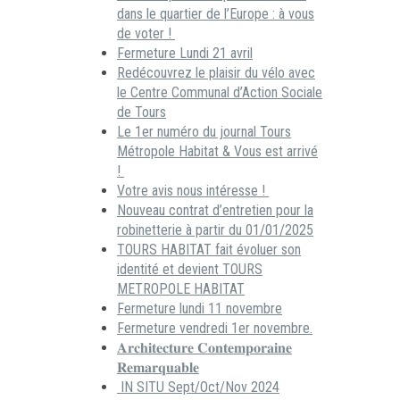
dans le quartier de l’Europe : à vous
de voter !
Fermeture Lundi 21 avril
Redécouvrez le plaisir du vélo avec
le Centre Communal d’Action Sociale
de Tours
Le 1er numéro du journal Tours
Métropole Habitat & Vous est arrivé
!
Votre avis nous intéresse !
Nouveau contrat d’entretien pour la
robinetterie à partir du 01/01/2025
TOURS HABITAT fait évoluer son
identité et devient TOURS
METROPOLE HABITAT
Fermeture lundi 11 novembre
Fermeture vendredi 1er novembre.
𝐀𝐫𝐜𝐡𝐢𝐭𝐞𝐜𝐭𝐮𝐫𝐞 𝐂𝐨𝐧𝐭𝐞𝐦𝐩𝐨𝐫𝐚𝐢𝐧𝐞
𝐑𝐞𝐦𝐚𝐫𝐪𝐮𝐚𝐛𝐥𝐞
IN SITU Sept/Oct/Nov 2024