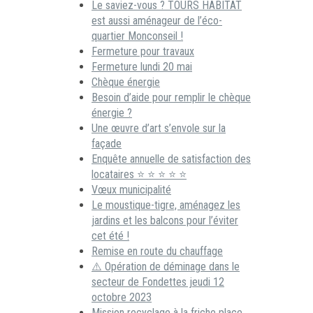
Le saviez-vous ? TOURS HABITAT
est aussi aménageur de l’éco-
quartier Monconseil !
Fermeture pour travaux
Fermeture lundi 20 mai
Chèque énergie
Besoin d’aide pour remplir le chèque
énergie ?
Une œuvre d’art s’envole sur la
façade
Enquête annuelle de satisfaction des
locataires ⭐ ⭐ ⭐ ⭐ ⭐
Vœux municipalité
Le moustique-tigre, aménagez les
jardins et les balcons pour l’éviter
cet été !
Remise en route du chauffage
⚠️ Opération de déminage dans le
secteur de Fondettes jeudi 12
octobre 2023
Mission recyclage à la friche place