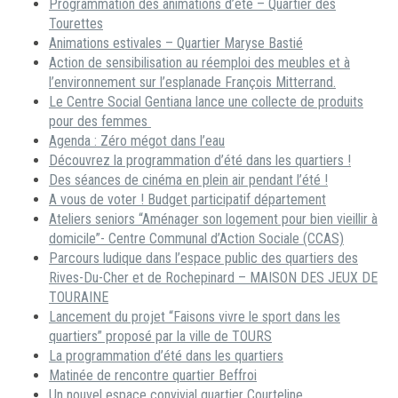
Programmation des animations d’été – Quartier des
Tourettes
Animations estivales – Quartier Maryse Bastié
Action de sensibilisation au réemploi des meubles et à
l’environnement sur l’esplanade François Mitterrand.
Le Centre Social Gentiana lance une collecte de produits
pour des femmes
Agenda : Zéro mégot dans l’eau
Découvrez la programmation d’été dans les quartiers !
Des séances de cinéma en plein air pendant l’été !
A vous de voter ! Budget participatif département
Ateliers seniors “Aménager son logement pour bien vieillir à
domicile”- Centre Communal d’Action Sociale (CCAS)
Parcours ludique dans l’espace public des quartiers des
Rives-Du-Cher et de Rochepinard – MAISON DES JEUX DE
TOURAINE
Lancement du projet “Faisons vivre le sport dans les
quartiers” proposé par la ville de TOURS
La programmation d’été dans les quartiers
Matinée de rencontre quartier Beffroi
Un nouvel espace convivial quartier Courteline