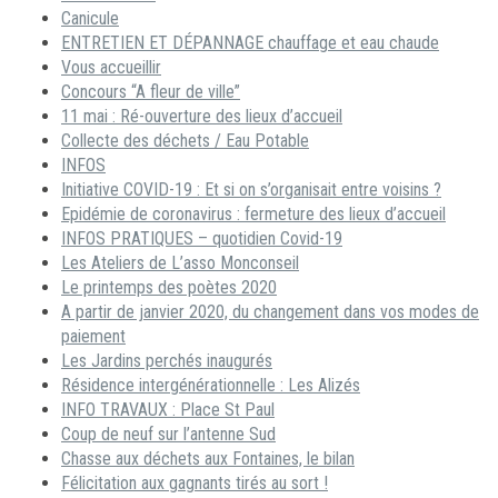
Canicule
ENTRETIEN ET DÉPANNAGE chauffage et eau chaude
Vous accueillir
Concours “A fleur de ville”
11 mai : Ré-ouverture des lieux d’accueil
Collecte des déchets / Eau Potable
INFOS
Initiative COVID-19 : Et si on s’organisait entre voisins ?
Epidémie de coronavirus : fermeture des lieux d’accueil
INFOS PRATIQUES – quotidien Covid-19
Les Ateliers de L’asso Monconseil
Le printemps des poètes 2020
A partir de janvier 2020, du changement dans vos modes de
paiement
Les Jardins perchés inaugurés
Résidence intergénérationnelle : Les Alizés
INFO TRAVAUX : Place St Paul
Coup de neuf sur l’antenne Sud
Chasse aux déchets aux Fontaines, le bilan
Félicitation aux gagnants tirés au sort !