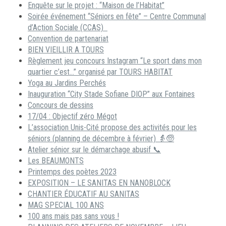
Enquête sur le projet : “Maison de l’Habitat”
Soirée événement “Séniors en fête” – Centre Communal
d’Action Sociale (CCAS)
Convention de partenariat
BIEN VIEILLIR A TOURS
Règlement jeu concours Instagram “Le sport dans mon
quartier c’est…” organisé par TOURS HABITAT
Yoga au Jardins Perchés
Inauguration “City Stade Sofiane DIOP” aux Fontaines
Concours de dessins
17/04 : Objectif zéro Mégot
L’association Unis-Cité propose des activités pour les
séniors (planning de décembre à février) 👵🧓
Atelier sénior sur le démarchage abusif 📞
Les BEAUMONTS
Printemps des poètes 2023
EXPOSITION – LE SANITAS EN NANOBLOCK
CHANTIER ÉDUCATIF AU SANITAS
MAG SPECIAL 100 ANS
100 ans mais pas sans vous !