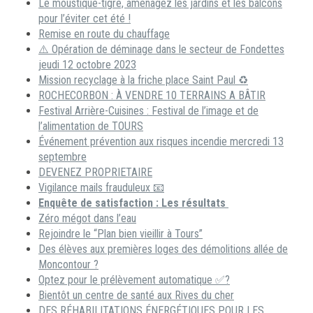
Le moustique-tigre, aménagez les jardins et les balcons
pour l’éviter cet été !
Remise en route du chauffage
⚠️ Opération de déminage dans le secteur de Fondettes
jeudi 12 octobre 2023
Mission recyclage à la friche place Saint Paul ♻️
ROCHECORBON : À VENDRE 10 TERRAINS A BÂTIR
Festival Arrière-Cuisines : Festival de l’image et de
l’alimentation de TOURS
Événement prévention aux risques incendie mercredi 13
septembre
DEVENEZ PROPRIETAIRE
Vigilance mails frauduleux 📧
Enquête de satisfaction : Les résultats
Zéro mégot dans l’eau
Rejoindre le “Plan bien vieillir à Tours”
Des élèves aux premières loges des démolitions allée de
Moncontour ?
Optez pour le prélèvement automatique ✅?
Bientôt un centre de santé aux Rives du cher
DES RÉHABILITATIONS ÉNERGÉTIQUES POUR LES