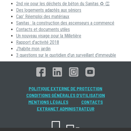
2nd vie pour les déchets de béton du Sanitas ♻ 👏
Des logements adaptés aux séniors
Cap’ Réemploi des matériaux
Sanitas : la construction des ascenseurs a commencé
Contacts et documents utiles
Un nouveau visage pour la Milletière
Rapport d’activité 2018
J’habite mon jardin
3 questions sur le quotidien d’un surveillant d’immeuble
POLITIQUE EXTERNE DE PROTECTION
CONDITIONS GÉNÉRALES D’UTILISATION
MENTIONS LÉGALES
CONTACTS
EXTRANET ADMINISTRATEUR