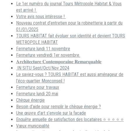
Le 1er numéro du journal Tours Métropole Habitat & Vous
est arrivé !
Votre avis nous intéresse !
Nouveau contrat d’entretien pour la robinetterie à partir du
01/01/2025
TOURS HABITAT fait évoluer son identité et devient TOURS
METROPOLE HABITAT
Fermeture lundi 11 novembre
Fermeture vendredi 1er novembre.
𝐀𝐫𝐜𝐡𝐢𝐭𝐞𝐜𝐭𝐮𝐫𝐞 𝐂𝐨𝐧𝐭𝐞𝐦𝐩𝐨𝐫𝐚𝐢𝐧𝐞 𝐑𝐞𝐦𝐚𝐫𝐪𝐮𝐚𝐛𝐥𝐞
IN SITU Sept/Oct/Nov 2024
Le saviez-vous ? TOURS HABITAT est aussi aménageur de
l’éco-quartier Monconseil !
Fermeture pour travaux
Fermeture lundi 20 mai
Chèque énergie
Besoin d’aide pour remplir le chèque énergie ?
Une œuvre d’art s’envole sur la façade
Enquête annuelle de satisfaction des locataires ⭐ ⭐ ⭐ ⭐ ⭐
Vœux municipalité