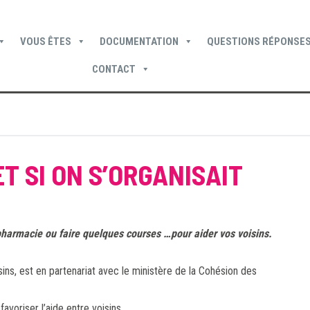
VOUS ÊTES
DOCUMENTATION
QUESTIONS RÉPONSES
CONTACT
Devenir locataire
Devenir propriétaire
Je suis locataire
 ET SI ON S’ORGANISAIT
pharmacie ou faire quelques courses …pour aider vos voisins.
nte ?
ins, est en partenariat avec le ministère de la Cohésion des
voriser l’aide entre voisins.