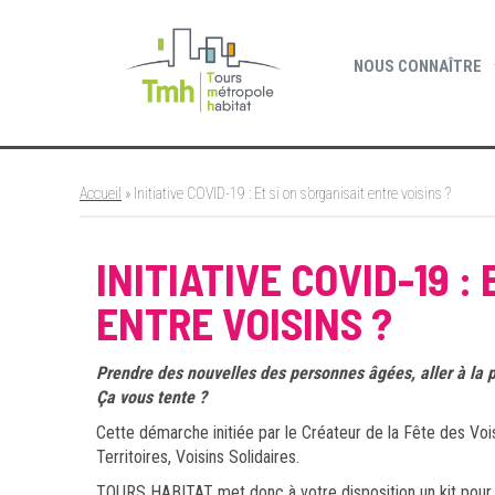
Cookies management panel
NOUS CONNAÎTRE
Accueil
»
Initiative COVID-19 : Et si on s’organisait entre voisins ?
INITIATIVE COVID-19 :
ENTRE VOISINS ?
Prendre des nouvelles des personnes âgées, aller à la 
Ça vous te
Cette démarche initiée par le Créateur de la Fête des Vois
Territoires, Voisins Solidaires.
TOURS HABITAT met donc à votre disposition un kit pour fa