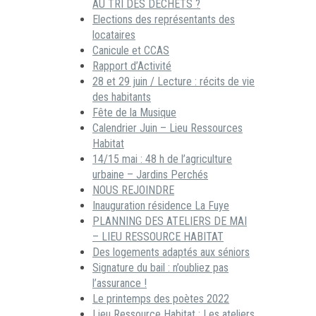
AU TRI DES DECHETS ?
Elections des représentants des
locataires
Canicule et CCAS
Rapport d’Activité
28 et 29 juin / Lecture : récits de vie
des habitants
Fête de la Musique
Calendrier Juin – Lieu Ressources
Habitat
14/15 mai : 48 h de l’agriculture
urbaine – Jardins Perchés
NOUS REJOINDRE
Inauguration résidence La Fuye
PLANNING DES ATELIERS DE MAI
– LIEU RESSOURCE HABITAT
Des logements adaptés aux séniors
Signature du bail : n’oubliez pas
l’assurance !
Le printemps des poètes 2022
Lieu Ressource Habitat : Les ateliers