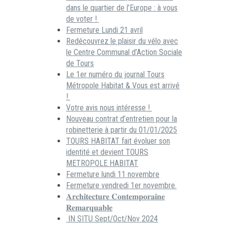
dans le quartier de l’Europe : à vous
de voter !
Fermeture Lundi 21 avril
Redécouvrez le plaisir du vélo avec
le Centre Communal d’Action Sociale
de Tours
Le 1er numéro du journal Tours
Métropole Habitat & Vous est arrivé
!
Votre avis nous intéresse !
Nouveau contrat d’entretien pour la
robinetterie à partir du 01/01/2025
TOURS HABITAT fait évoluer son
identité et devient TOURS
METROPOLE HABITAT
Fermeture lundi 11 novembre
Fermeture vendredi 1er novembre.
𝐀𝐫𝐜𝐡𝐢𝐭𝐞𝐜𝐭𝐮𝐫𝐞 𝐂𝐨𝐧𝐭𝐞𝐦𝐩𝐨𝐫𝐚𝐢𝐧𝐞
𝐑𝐞𝐦𝐚𝐫𝐪𝐮𝐚𝐛𝐥𝐞
IN SITU Sept/Oct/Nov 2024