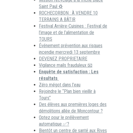
Saint Paul ♻️
ROCHECORBON : À VENDRE 10
TERRAINS A BÂTIR
Festival Arrière-Cuisines : Festival de
l’image et de l’alimentation de
TOURS
Événement prévention aux risques
incendie mercredi 13 septembre
DEVENEZ PROPRIETAIRE
Vigilance mails frauduleux 📧
Enquête de satisfaction : Les
résultats
Zéro mégot dans l’eau
Rejoindre le “Plan bien vieillir à
Tours”
Des élèves aux premières loges des
démolitions allée de Moncontour ?
Optez pour le prélèvement
automatique ✅?
Bientôt un centre de santé aux Rives