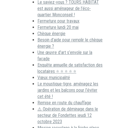
Le saviez-vous ? TOURS HABITAT
est aussi aménageur de l’éco-
quartier Monconseil !
Fermeture pour travaux
Fermeture lundi 20 mai
Chèque énergie
Besoin d’aide pour remplir le chèque
énergie ?
Une œuvre d’art s’envole sur la
façade
Enquête annuelle de satisfaction des
locataires ⭐ ⭐ ⭐ ⭐ ⭐
Vœux municipalité
Le moustique-tigre, aménagez les
jardins et les balcons pour l’éviter
cet été !
Remise en route du chauffage
⚠️ Opération de déminage dans le
secteur de Fondettes jeudi 12
octobre 2023
Mission recyclage à la friche place