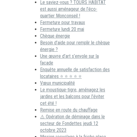
Le saviez-vous ? TOURS HABITAT
est aussi aménageur de l’éco-
quartier Monconseil !
Fermeture pour travaux
Fermeture lundi 20 mai
Chèque énergie
Besoin d’aide pour remplir le chèque
énergie ?
Une œuvre d’art s’envole sur la
façade
Enquête annuelle de satisfaction des
locataires ⭐ ⭐ ⭐ ⭐ ⭐
Vœux municipalité
Le moustique-tigre, aménagez les
jardins et les balcons pour l’éviter
cet été !
Remise en route du chauffage
⚠️ Opération de déminage dans le
secteur de Fondettes jeudi 12
octobre 2023
Mission recyclage à la friche place