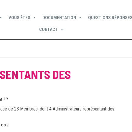
VOUS ÊTES
DOCUMENTATION
QUESTIONS RÉPONSES
CONTACT
Devenir locataire
Devenir propriétaire
Je suis locataire
ÉSENTANTS DES
t ! ?
osé de 23 Membres, dont 4 Administrateurs représentant des
res :