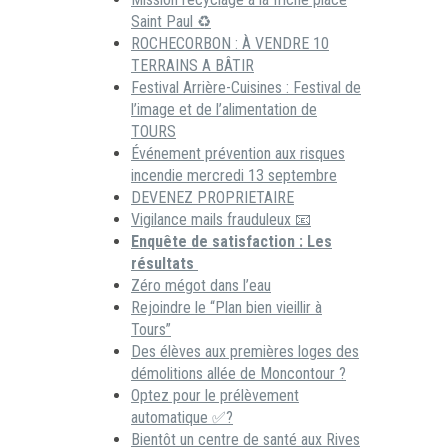
Saint Paul ♻️
ROCHECORBON : À VENDRE 10
TERRAINS A BÂTIR
Festival Arrière-Cuisines : Festival de
l’image et de l’alimentation de
TOURS
Événement prévention aux risques
incendie mercredi 13 septembre
DEVENEZ PROPRIETAIRE
Vigilance mails frauduleux 📧
Enquête de satisfaction : Les
résultats
Zéro mégot dans l’eau
Rejoindre le “Plan bien vieillir à
Tours”
Des élèves aux premières loges des
démolitions allée de Moncontour ?
Optez pour le prélèvement
automatique ✅?
Bientôt un centre de santé aux Rives