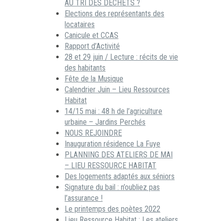
AU TRI DES DECHETS ?
Elections des représentants des
locataires
Canicule et CCAS
Rapport d’Activité
28 et 29 juin / Lecture : récits de vie
des habitants
Fête de la Musique
Calendrier Juin – Lieu Ressources
Habitat
14/15 mai : 48 h de l’agriculture
urbaine – Jardins Perchés
NOUS REJOINDRE
Inauguration résidence La Fuye
PLANNING DES ATELIERS DE MAI
– LIEU RESSOURCE HABITAT
Des logements adaptés aux séniors
Signature du bail : n’oubliez pas
l’assurance !
Le printemps des poètes 2022
Lieu Ressource Habitat : Les ateliers