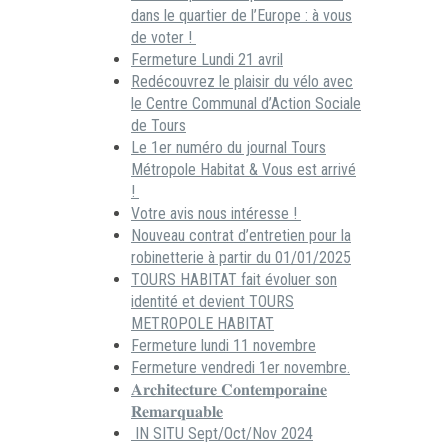
dans le quartier de l’Europe : à vous
de voter !
Fermeture Lundi 21 avril
Redécouvrez le plaisir du vélo avec
le Centre Communal d’Action Sociale
de Tours
Le 1er numéro du journal Tours
Métropole Habitat & Vous est arrivé
!
Votre avis nous intéresse !
Nouveau contrat d’entretien pour la
robinetterie à partir du 01/01/2025
TOURS HABITAT fait évoluer son
identité et devient TOURS
METROPOLE HABITAT
Fermeture lundi 11 novembre
Fermeture vendredi 1er novembre.
𝐀𝐫𝐜𝐡𝐢𝐭𝐞𝐜𝐭𝐮𝐫𝐞 𝐂𝐨𝐧𝐭𝐞𝐦𝐩𝐨𝐫𝐚𝐢𝐧𝐞
𝐑𝐞𝐦𝐚𝐫𝐪𝐮𝐚𝐛𝐥𝐞
IN SITU Sept/Oct/Nov 2024