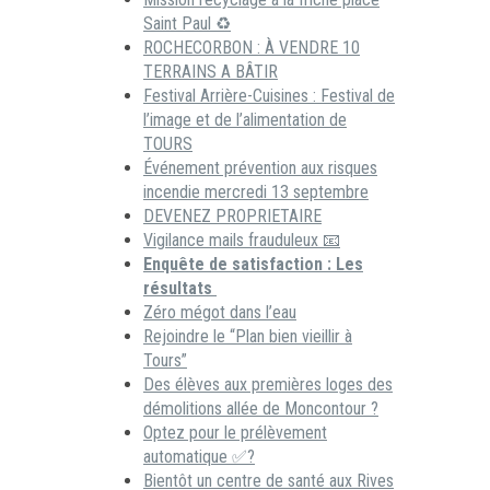
Saint Paul ♻️
ROCHECORBON : À VENDRE 10
TERRAINS A BÂTIR
Festival Arrière-Cuisines : Festival de
l’image et de l’alimentation de
TOURS
Événement prévention aux risques
incendie mercredi 13 septembre
DEVENEZ PROPRIETAIRE
Vigilance mails frauduleux 📧
Enquête de satisfaction : Les
résultats
Zéro mégot dans l’eau
Rejoindre le “Plan bien vieillir à
Tours”
Des élèves aux premières loges des
démolitions allée de Moncontour ?
Optez pour le prélèvement
automatique ✅?
Bientôt un centre de santé aux Rives