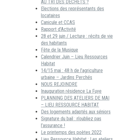
AU TRI DES DECHETS ?
Elections des représentants des
locataires
Canicule et CCAS
Rapport d’Activité
28 et 29 juin / Lecture : récits de vie
des habitants
Fête de la Musique
Calendrier Juin – Lieu Ressources
Habitat
14/15 mai : 48 h de l’agriculture
urbaine – Jardins Perchés
NOUS REJOINDRE
Inauguration résidence La Fuye
PLANNING DES ATELIERS DE MAI
– LIEU RESSOURCE HABITAT
Des logements adaptés aux séniors
Signature du bail : n’oubliez pas
l’assurance !
Le printemps des poètes 2022
Lieu Ressource Habitat : Les ateliers