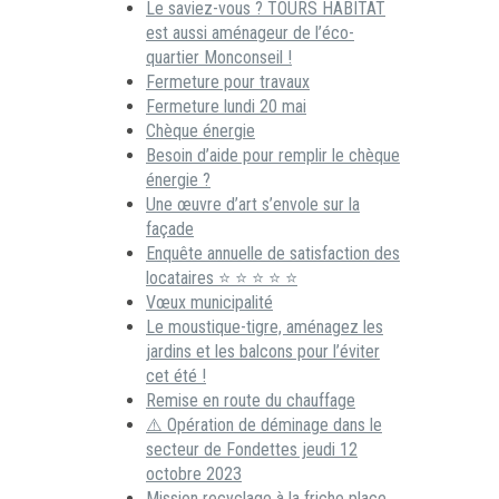
Le saviez-vous ? TOURS HABITAT
est aussi aménageur de l’éco-
quartier Monconseil !
Fermeture pour travaux
Fermeture lundi 20 mai
Chèque énergie
Besoin d’aide pour remplir le chèque
énergie ?
Une œuvre d’art s’envole sur la
façade
Enquête annuelle de satisfaction des
locataires ⭐ ⭐ ⭐ ⭐ ⭐
Vœux municipalité
Le moustique-tigre, aménagez les
jardins et les balcons pour l’éviter
cet été !
Remise en route du chauffage
⚠️ Opération de déminage dans le
secteur de Fondettes jeudi 12
octobre 2023
Mission recyclage à la friche place