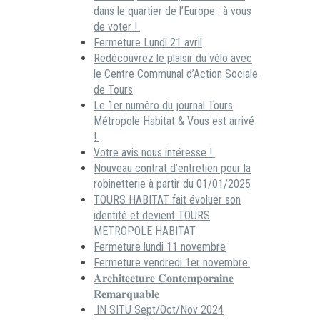
dans le quartier de l’Europe : à vous
de voter !
Fermeture Lundi 21 avril
Redécouvrez le plaisir du vélo avec
le Centre Communal d’Action Sociale
de Tours
Le 1er numéro du journal Tours
Métropole Habitat & Vous est arrivé
!
Votre avis nous intéresse !
Nouveau contrat d’entretien pour la
robinetterie à partir du 01/01/2025
TOURS HABITAT fait évoluer son
identité et devient TOURS
METROPOLE HABITAT
Fermeture lundi 11 novembre
Fermeture vendredi 1er novembre.
𝐀𝐫𝐜𝐡𝐢𝐭𝐞𝐜𝐭𝐮𝐫𝐞 𝐂𝐨𝐧𝐭𝐞𝐦𝐩𝐨𝐫𝐚𝐢𝐧𝐞
𝐑𝐞𝐦𝐚𝐫𝐪𝐮𝐚𝐛𝐥𝐞
IN SITU Sept/Oct/Nov 2024