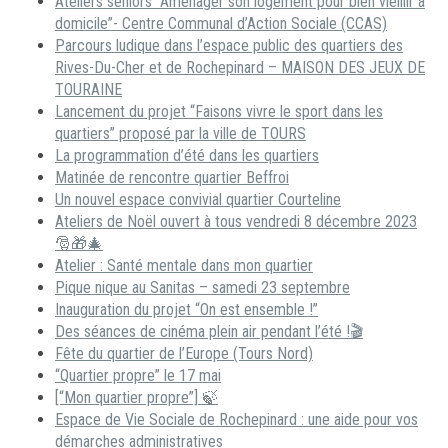
Ateliers seniors “Aménager son logement pour bien vieillir à
domicile”- Centre Communal d’Action Sociale (CCAS)
Parcours ludique dans l’espace public des quartiers des
Rives-Du-Cher et de Rochepinard – MAISON DES JEUX DE
TOURAINE
Lancement du projet “Faisons vivre le sport dans les
quartiers” proposé par la ville de TOURS
La programmation d’été dans les quartiers
Matinée de rencontre quartier Beffroi
Un nouvel espace convivial quartier Courteline
Ateliers de Noël ouvert à tous vendredi 8 décembre 2023
🎅🎁🎄
Atelier : Santé mentale dans mon quartier
Pique nique au Sanitas – samedi 23 septembre
Inauguration du projet “On est ensemble !”
Des séances de cinéma plein air pendant l’été !🎬
Fête du quartier de l’Europe (Tours Nord)
“Quartier propre” le 17 mai
[“Mon quartier propre”] 🍃
Espace de Vie Sociale de Rochepinard : une aide pour vos
démarches administratives