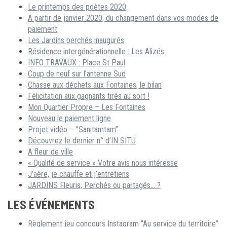
Le printemps des poètes 2020
A partir de janvier 2020, du changement dans vos modes de
paiement
Les Jardins perchés inaugurés
Résidence intergénérationnelle : Les Alizés
INFO TRAVAUX : Place St Paul
Coup de neuf sur l’antenne Sud
Chasse aux déchets aux Fontaines, le bilan
Félicitation aux gagnants tirés au sort !
Mon Quartier Propre – Les Fontaines
Nouveau le paiement ligne
Projet vidéo – “Sanitamtam”
Découvrez le dernier n° d’IN SITU
A fleur de ville
« Qualité de service » Votre avis nous intéresse
J’aère, je chauffe et j’entretiens
JARDINS Fleuris, Perchés ou partagés… ?
LES ÉVÉNEMENTS
Règlement jeu concours Instagram “Au service du territoire”