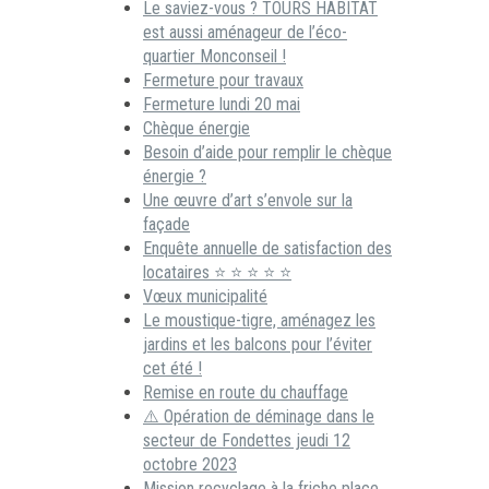
Le saviez-vous ? TOURS HABITAT
est aussi aménageur de l’éco-
quartier Monconseil !
Fermeture pour travaux
Fermeture lundi 20 mai
Chèque énergie
Besoin d’aide pour remplir le chèque
énergie ?
Une œuvre d’art s’envole sur la
façade
Enquête annuelle de satisfaction des
locataires ⭐ ⭐ ⭐ ⭐ ⭐
Vœux municipalité
Le moustique-tigre, aménagez les
jardins et les balcons pour l’éviter
cet été !
Remise en route du chauffage
⚠️ Opération de déminage dans le
secteur de Fondettes jeudi 12
octobre 2023
Mission recyclage à la friche place