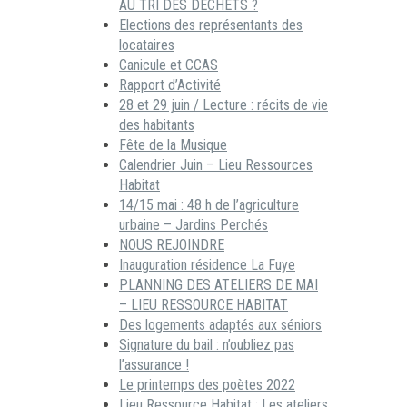
AU TRI DES DECHETS ?
Elections des représentants des
locataires
Canicule et CCAS
Rapport d’Activité
28 et 29 juin / Lecture : récits de vie
des habitants
Fête de la Musique
Calendrier Juin – Lieu Ressources
Habitat
14/15 mai : 48 h de l’agriculture
urbaine – Jardins Perchés
NOUS REJOINDRE
Inauguration résidence La Fuye
PLANNING DES ATELIERS DE MAI
– LIEU RESSOURCE HABITAT
Des logements adaptés aux séniors
Signature du bail : n’oubliez pas
l’assurance !
Le printemps des poètes 2022
Lieu Ressource Habitat : Les ateliers