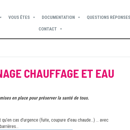
VOUS ÊTES
DOCUMENTATION
QUESTIONS RÉPONSES
CONTACT
Devenir locataire
Devenir propriétaire
Je suis locataire
NAGE CHAUFFAGE ET EAU
mises en place pour préserver la santé de tous.
nt qu’en cas d’urgence (fuite, coupure d’eau chaude…) … avec
barrières…