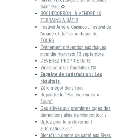
Saint Paul ♻️
ROCHECORBON : À VENDRE 10
TERRAINS A BÂTIR
Festival Arrière-Cuisines : Festival de
l’image et de l’alimentation de
TOURS
Événement prévention aux risques
incendie mercredi 13 septembre
DEVENEZ PROPRIETAIRE
Vigilance mails frauduleux 📧
Enquête de satisfaction : Les
résultats
Zéro mégot dans l’eau
Rejoindre le “Plan bien vieillir à
Tours”
Des élèves aux premières loges des
démolitions allée de Moncontour ?
Optez pour le prélèvement
automatique ✅?
Bientôt un centre de santé aux Rives