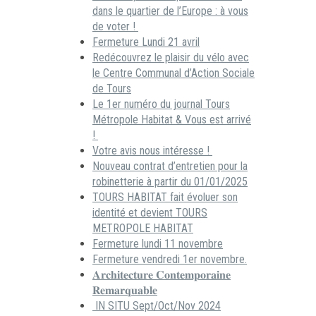
dans le quartier de l’Europe : à vous
de voter !
Fermeture Lundi 21 avril
Redécouvrez le plaisir du vélo avec
le Centre Communal d’Action Sociale
de Tours
Le 1er numéro du journal Tours
Métropole Habitat & Vous est arrivé
!
Votre avis nous intéresse !
Nouveau contrat d’entretien pour la
robinetterie à partir du 01/01/2025
TOURS HABITAT fait évoluer son
identité et devient TOURS
METROPOLE HABITAT
Fermeture lundi 11 novembre
Fermeture vendredi 1er novembre.
𝐀𝐫𝐜𝐡𝐢𝐭𝐞𝐜𝐭𝐮𝐫𝐞 𝐂𝐨𝐧𝐭𝐞𝐦𝐩𝐨𝐫𝐚𝐢𝐧𝐞
𝐑𝐞𝐦𝐚𝐫𝐪𝐮𝐚𝐛𝐥𝐞
IN SITU Sept/Oct/Nov 2024