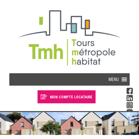
Cookies management panel
MENU
MON COMPTE LOCATAIRE
Devenir locataire
Devenir propriétaire
Je suis locataire