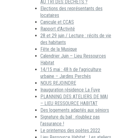
AU TRI DES DECHETS ?
Elections des représentants des
locataires
Canicule et CCAS
Rapport d’Activité
28 et 29 juin / Lecture : récits de vie
des habitants
Fête de la Musique
Calendrier Juin – Lieu Ressources
Habitat
14/15 mai : 48 h de l’agriculture
urbaine – Jardins Perchés
NOUS REJOINDRE
Inauguration résidence La Fuye
PLANNING DES ATELIERS DE MAI
– LIEU RESSOURCE HABITAT
Des logements adaptés aux séniors
Signature du bail : n’oubliez pas
l’assurance !
Le printemps des poètes 2022
Lieu Ressource Habitat : Les ateliers