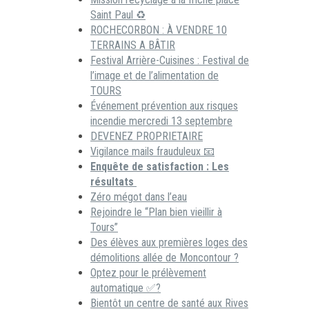
Saint Paul ♻️
ROCHECORBON : À VENDRE 10
TERRAINS A BÂTIR
Festival Arrière-Cuisines : Festival de
l’image et de l’alimentation de
TOURS
Événement prévention aux risques
incendie mercredi 13 septembre
DEVENEZ PROPRIETAIRE
Vigilance mails frauduleux 📧
Enquête de satisfaction : Les
résultats
Zéro mégot dans l’eau
Rejoindre le “Plan bien vieillir à
Tours”
Des élèves aux premières loges des
démolitions allée de Moncontour ?
Optez pour le prélèvement
automatique ✅?
Bientôt un centre de santé aux Rives