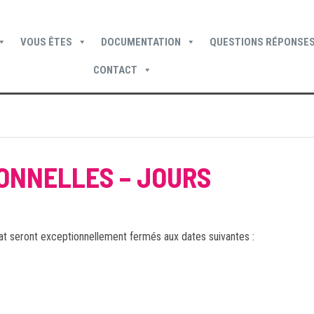
VOUS ÊTES
DOCUMENTATION
QUESTIONS RÉPONSES
CONTACT
Devenir locataire
Devenir propriétaire
Je suis locataire
ONNELLES – JOURS
at seront exceptionnellement fermés aux dates suivantes :