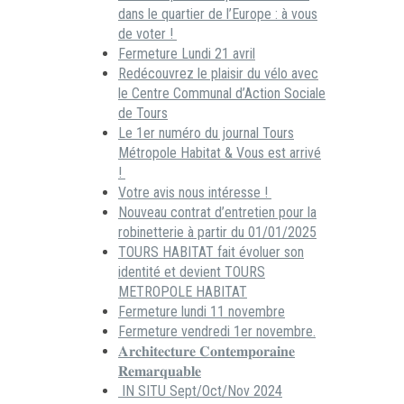
dans le quartier de l’Europe : à vous
de voter !
Fermeture Lundi 21 avril
Redécouvrez le plaisir du vélo avec
le Centre Communal d’Action Sociale
de Tours
Le 1er numéro du journal Tours
Métropole Habitat & Vous est arrivé
!
Votre avis nous intéresse !
Nouveau contrat d’entretien pour la
robinetterie à partir du 01/01/2025
TOURS HABITAT fait évoluer son
identité et devient TOURS
METROPOLE HABITAT
Fermeture lundi 11 novembre
Fermeture vendredi 1er novembre.
𝐀𝐫𝐜𝐡𝐢𝐭𝐞𝐜𝐭𝐮𝐫𝐞 𝐂𝐨𝐧𝐭𝐞𝐦𝐩𝐨𝐫𝐚𝐢𝐧𝐞
𝐑𝐞𝐦𝐚𝐫𝐪𝐮𝐚𝐛𝐥𝐞
IN SITU Sept/Oct/Nov 2024