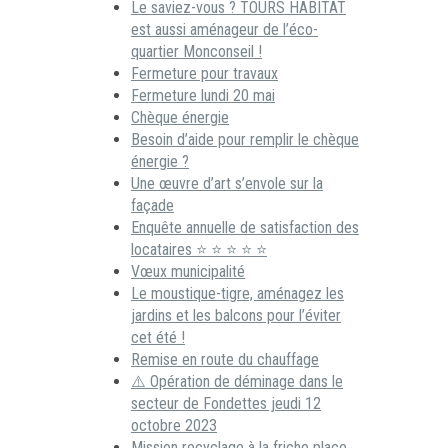
Le saviez-vous ? TOURS HABITAT
est aussi aménageur de l’éco-
quartier Monconseil !
Fermeture pour travaux
Fermeture lundi 20 mai
Chèque énergie
Besoin d’aide pour remplir le chèque
énergie ?
Une œuvre d’art s’envole sur la
façade
Enquête annuelle de satisfaction des
locataires ⭐ ⭐ ⭐ ⭐ ⭐
Vœux municipalité
Le moustique-tigre, aménagez les
jardins et les balcons pour l’éviter
cet été !
Remise en route du chauffage
⚠️ Opération de déminage dans le
secteur de Fondettes jeudi 12
octobre 2023
Mission recyclage à la friche place