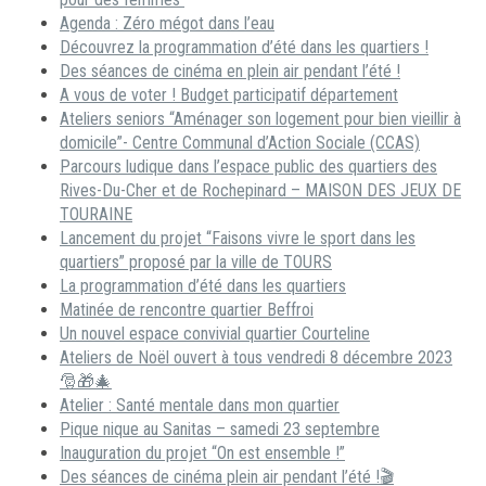
Agenda : Zéro mégot dans l’eau
Découvrez la programmation d’été dans les quartiers !
Des séances de cinéma en plein air pendant l’été !
A vous de voter ! Budget participatif département
Ateliers seniors “Aménager son logement pour bien vieillir à
domicile”- Centre Communal d’Action Sociale (CCAS)
Parcours ludique dans l’espace public des quartiers des
Rives-Du-Cher et de Rochepinard – MAISON DES JEUX DE
TOURAINE
Lancement du projet “Faisons vivre le sport dans les
quartiers” proposé par la ville de TOURS
La programmation d’été dans les quartiers
Matinée de rencontre quartier Beffroi
Un nouvel espace convivial quartier Courteline
Ateliers de Noël ouvert à tous vendredi 8 décembre 2023
🎅🎁🎄
Atelier : Santé mentale dans mon quartier
Pique nique au Sanitas – samedi 23 septembre
Inauguration du projet “On est ensemble !”
Des séances de cinéma plein air pendant l’été !🎬