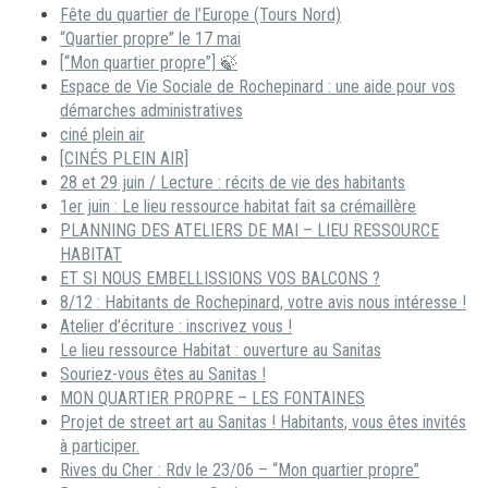
Fête du quartier de l’Europe (Tours Nord)
“Quartier propre” le 17 mai
[“Mon quartier propre”] 🍃
Espace de Vie Sociale de Rochepinard : une aide pour vos
démarches administratives
ciné plein air
[CINÉS PLEIN AIR]
28 et 29 juin / Lecture : récits de vie des habitants
1er juin : Le lieu ressource habitat fait sa crémaillère
PLANNING DES ATELIERS DE MAI – LIEU RESSOURCE
HABITAT
ET SI NOUS EMBELLISSIONS VOS BALCONS ?
8/12 : Habitants de Rochepinard, votre avis nous intéresse !
Atelier d’écriture : inscrivez vous !
Le lieu ressource Habitat : ouverture au Sanitas
Souriez-vous êtes au Sanitas !
MON QUARTIER PROPRE – LES FONTAINES
Projet de street art au Sanitas ! Habitants, vous êtes invités
à participer.
Rives du Cher : Rdv le 23/06 – “Mon quartier propre”