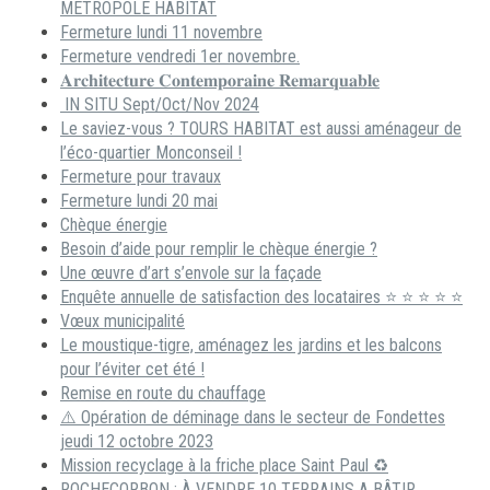
METROPOLE HABITAT
Fermeture lundi 11 novembre
Fermeture vendredi 1er novembre.
𝐀𝐫𝐜𝐡𝐢𝐭𝐞𝐜𝐭𝐮𝐫𝐞 𝐂𝐨𝐧𝐭𝐞𝐦𝐩𝐨𝐫𝐚𝐢𝐧𝐞 𝐑𝐞𝐦𝐚𝐫𝐪𝐮𝐚𝐛𝐥𝐞
IN SITU Sept/Oct/Nov 2024
Le saviez-vous ? TOURS HABITAT est aussi aménageur de
l’éco-quartier Monconseil !
Fermeture pour travaux
Fermeture lundi 20 mai
Chèque énergie
Besoin d’aide pour remplir le chèque énergie ?
Une œuvre d’art s’envole sur la façade
Enquête annuelle de satisfaction des locataires ⭐ ⭐ ⭐ ⭐ ⭐
Vœux municipalité
Le moustique-tigre, aménagez les jardins et les balcons
pour l’éviter cet été !
Remise en route du chauffage
⚠️ Opération de déminage dans le secteur de Fondettes
jeudi 12 octobre 2023
Mission recyclage à la friche place Saint Paul ♻️
ROCHECORBON : À VENDRE 10 TERRAINS A BÂTIR