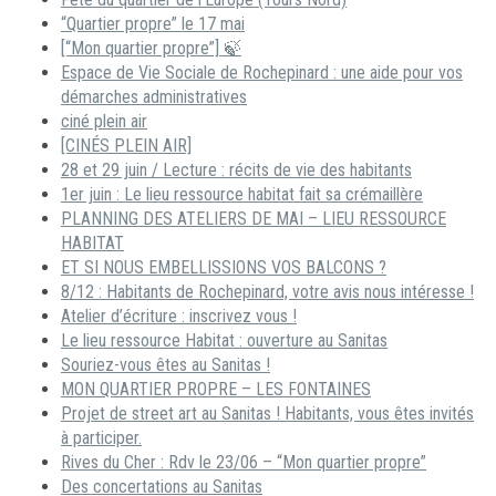
“Quartier propre” le 17 mai
[“Mon quartier propre”] 🍃
Espace de Vie Sociale de Rochepinard : une aide pour vos
démarches administratives
ciné plein air
[CINÉS PLEIN AIR]
28 et 29 juin / Lecture : récits de vie des habitants
1er juin : Le lieu ressource habitat fait sa crémaillère
PLANNING DES ATELIERS DE MAI – LIEU RESSOURCE
HABITAT
ET SI NOUS EMBELLISSIONS VOS BALCONS ?
8/12 : Habitants de Rochepinard, votre avis nous intéresse !
Atelier d’écriture : inscrivez vous !
Le lieu ressource Habitat : ouverture au Sanitas
Souriez-vous êtes au Sanitas !
MON QUARTIER PROPRE – LES FONTAINES
Projet de street art au Sanitas ! Habitants, vous êtes invités
à participer.
Rives du Cher : Rdv le 23/06 – “Mon quartier propre”
Des concertations au Sanitas