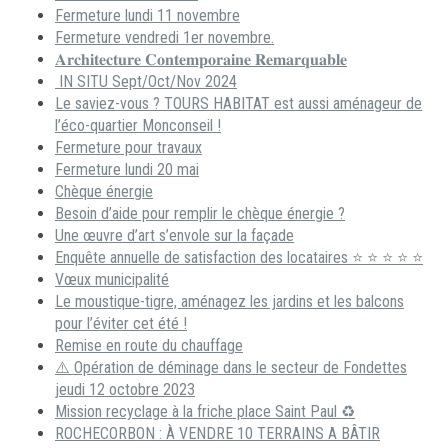
Fermeture lundi 11 novembre
Fermeture vendredi 1er novembre.
𝐀𝐫𝐜𝐡𝐢𝐭𝐞𝐜𝐭𝐮𝐫𝐞 𝐂𝐨𝐧𝐭𝐞𝐦𝐩𝐨𝐫𝐚𝐢𝐧𝐞 𝐑𝐞𝐦𝐚𝐫𝐪𝐮𝐚𝐛𝐥𝐞
IN SITU Sept/Oct/Nov 2024
Le saviez-vous ? TOURS HABITAT est aussi aménageur de
l’éco-quartier Monconseil !
Fermeture pour travaux
Fermeture lundi 20 mai
Chèque énergie
Besoin d’aide pour remplir le chèque énergie ?
Une œuvre d’art s’envole sur la façade
Enquête annuelle de satisfaction des locataires ⭐ ⭐ ⭐ ⭐ ⭐
Vœux municipalité
Le moustique-tigre, aménagez les jardins et les balcons
pour l’éviter cet été !
Remise en route du chauffage
⚠️ Opération de déminage dans le secteur de Fondettes
jeudi 12 octobre 2023
Mission recyclage à la friche place Saint Paul ♻️
ROCHECORBON : À VENDRE 10 TERRAINS A BÂTIR