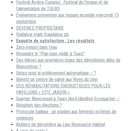
Festival Arrière-Cuisines : Festival de l’image et de
l’alimentation de TOURS
Événement prévention aux risques incendie mercredi 13
septembre
DEVENEZ PROPRIETAIRE
Vigilance mails frauduleux 📧
Enquête de satisfaction : Les résultats
Zéro mégot dans l’eau
Rejoindre le “Plan bien vieillir à Tours”
Des élèves aux premières loges des démolitions allée de
Moncontour ?
Optez pour le prélèvement automatique ✅?
Bientôt un centre de santé aux Rives du cher
DES RÉHABILITATIONS ÉNERGÉTIQUES POUR LES
PAVILLONS « CITÉ JARDIN »
Quartier Monconseil à Tours Nord labellisé Ecoquartier ✅
Résultats des élections ?
Protocole bailleur : un soutien aux femmes victimes de
violences
Ateliers de décembre au Lieu Ressource Habitat
A vous de voter !