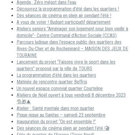
Agenda : Zéro mégot dans l’eau
Découvrez la programmation d’été dans les quartiers !
Des séances de cinéma en plein air pendant l’été !
A vous de voter ! Budget participatif département
Ateliers seniors “Aménager son logement pour bien vieillir à
domicile”- Centre Communal d’Action Sociale (CCAS)
Parcours ludique dans l’espace public des quartiers des
Rives-Du-Cher et de Rochepinard – MAISON DES JEUX DE
TOURAINE
Lancement du projet “Faisons vivre le sport dans les
quartiers” proposé par la ville de TOURS
La programmation d’été dans les quartiers
Matinée de rencontre quartier Beffroi
Un nouvel espace convivial quartier Courteline
Ateliers de Noël ouvert à tous vendredi 8 décembre 2023
🎅🎁🎄
Atelier : Santé mentale dans mon quartier
Pique nique au Sanitas – samedi 23 septembre
Inauguration du projet “On est ensemble !”
Des séances de cinéma plein air pendant l’été !🎬
Fête du quartier de l’Europe (Tours Nord)