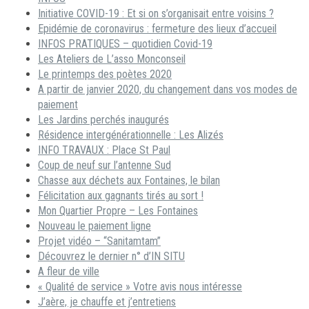
Initiative COVID-19 : Et si on s’organisait entre voisins ?
Epidémie de coronavirus : fermeture des lieux d’accueil
INFOS PRATIQUES – quotidien Covid-19
Les Ateliers de L’asso Monconseil
Le printemps des poètes 2020
A partir de janvier 2020, du changement dans vos modes de
paiement
Les Jardins perchés inaugurés
Résidence intergénérationnelle : Les Alizés
INFO TRAVAUX : Place St Paul
Coup de neuf sur l’antenne Sud
Chasse aux déchets aux Fontaines, le bilan
Félicitation aux gagnants tirés au sort !
Mon Quartier Propre – Les Fontaines
Nouveau le paiement ligne
Projet vidéo – “Sanitamtam”
Découvrez le dernier n° d’IN SITU
A fleur de ville
« Qualité de service » Votre avis nous intéresse
J’aère, je chauffe et j’entretiens