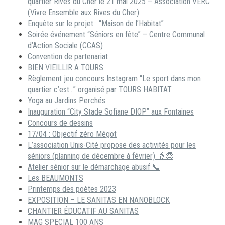
quartier Rives du Cher le 21 mai 2025 – Association VERC
(Vivre Ensemble aux Rives du Cher)
Enquête sur le projet : “Maison de l’Habitat”
Soirée événement “Séniors en fête” – Centre Communal
d’Action Sociale (CCAS)
Convention de partenariat
BIEN VIEILLIR A TOURS
Règlement jeu concours Instagram “Le sport dans mon
quartier c’est…” organisé par TOURS HABITAT
Yoga au Jardins Perchés
Inauguration “City Stade Sofiane DIOP” aux Fontaines
Concours de dessins
17/04 : Objectif zéro Mégot
L’association Unis-Cité propose des activités pour les
séniors (planning de décembre à février) 👵🧓
Atelier sénior sur le démarchage abusif 📞
Les BEAUMONTS
Printemps des poètes 2023
EXPOSITION – LE SANITAS EN NANOBLOCK
CHANTIER ÉDUCATIF AU SANITAS
MAG SPECIAL 100 ANS