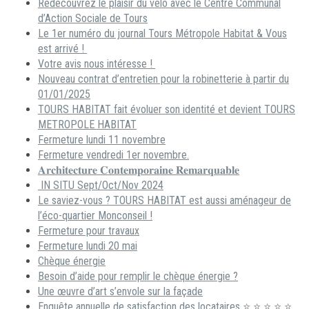
Redécouvrez le plaisir du vélo avec le Centre Communal
d’Action Sociale de Tours
Le 1er numéro du journal Tours Métropole Habitat & Vous
est arrivé !
Votre avis nous intéresse !
Nouveau contrat d’entretien pour la robinetterie à partir du
01/01/2025
TOURS HABITAT fait évoluer son identité et devient TOURS
METROPOLE HABITAT
Fermeture lundi 11 novembre
Fermeture vendredi 1er novembre.
𝐀𝐫𝐜𝐡𝐢𝐭𝐞𝐜𝐭𝐮𝐫𝐞 𝐂𝐨𝐧𝐭𝐞𝐦𝐩𝐨𝐫𝐚𝐢𝐧𝐞 𝐑𝐞𝐦𝐚𝐫𝐪𝐮𝐚𝐛𝐥𝐞
IN SITU Sept/Oct/Nov 2024
Le saviez-vous ? TOURS HABITAT est aussi aménageur de
l’éco-quartier Monconseil !
Fermeture pour travaux
Fermeture lundi 20 mai
Chèque énergie
Besoin d’aide pour remplir le chèque énergie ?
Une œuvre d’art s’envole sur la façade
Enquête annuelle de satisfaction des locataires ⭐ ⭐ ⭐ ⭐ ⭐