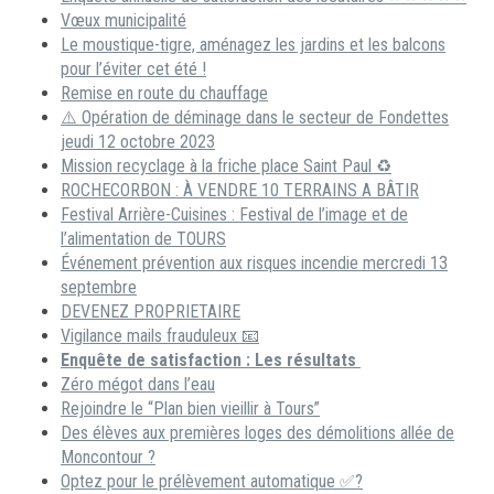
Vœux municipalité
Le moustique-tigre, aménagez les jardins et les balcons
pour l’éviter cet été !
Remise en route du chauffage
⚠️ Opération de déminage dans le secteur de Fondettes
jeudi 12 octobre 2023
Mission recyclage à la friche place Saint Paul ♻️
ROCHECORBON : À VENDRE 10 TERRAINS A BÂTIR
Festival Arrière-Cuisines : Festival de l’image et de
l’alimentation de TOURS
Événement prévention aux risques incendie mercredi 13
septembre
DEVENEZ PROPRIETAIRE
Vigilance mails frauduleux 📧
Enquête de satisfaction : Les résultats
Zéro mégot dans l’eau
Rejoindre le “Plan bien vieillir à Tours”
Des élèves aux premières loges des démolitions allée de
Moncontour ?
Optez pour le prélèvement automatique ✅?