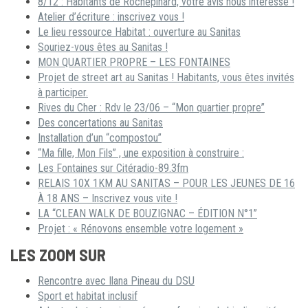
8/12 : Habitants de Rochepinard, votre avis nous intéresse !
Atelier d’écriture : inscrivez vous !
Le lieu ressource Habitat : ouverture au Sanitas
Souriez-vous êtes au Sanitas !
MON QUARTIER PROPRE – LES FONTAINES
Projet de street art au Sanitas ! Habitants, vous êtes invités
à participer.
Rives du Cher : Rdv le 23/06 – “Mon quartier propre”
Des concertations au Sanitas
Installation d’un “compostou”
“Ma fille, Mon Fils” , une exposition à construire :
Les Fontaines sur Citéradio-89.3fm
RELAIS 10X 1KM AU SANITAS – POUR LES JEUNES DE 16
À 18 ANS – Inscrivez vous vite !
LA “CLEAN WALK DE BOUZIGNAC – ÉDITION N°1”
Projet : « Rénovons ensemble votre logement »
LES ZOOM SUR
Rencontre avec Ilana Pineau du DSU
Sport et habitat inclusif