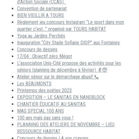
d’Action Sociale (CCAS)
Convention de partenariat
BIEN VIEILLIR A TOURS
Règlement jeu concours Instagram “Le sport dans mon
quartier c’est…” organisé par TOURS HABITAT
Yoga au Jardins Perchés
Inauguration “City Stade Sofiane DIOP” aux Fontaines
Concours de dessins
17/04 : Objectif zéro Mégot
L’association Unis-Cité propose des activités pour les
séniors (planning de décembre à février) 👵🧓
Atelier sénior sur le démarchage abusif 📞
Les BEAUMONTS
Printemps des poètes 2023
EXPOSITION – LE SANITAS EN NANOBLOCK
CHANTIER ÉDUCATIF AU SANITAS
MAG SPECIAL 100 ANS
100 ans mais pas sans vous !
PLANNING DES ATELIERS DE NOVEMBRE – LIEU
RESSOURCE HABITAT
Concours de dessins ! A vos crayons