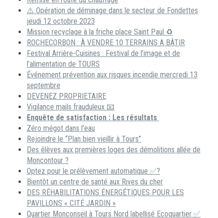
⚠️ Opération de déminage dans le secteur de Fondettes
jeudi 12 octobre 2023
Mission recyclage à la friche place Saint Paul ♻️
ROCHECORBON : À VENDRE 10 TERRAINS A BÂTIR
Festival Arrière-Cuisines : Festival de l’image et de
l’alimentation de TOURS
Événement prévention aux risques incendie mercredi 13
septembre
DEVENEZ PROPRIETAIRE
Vigilance mails frauduleux 📧
Enquête de satisfaction : Les résultats
Zéro mégot dans l’eau
Rejoindre le “Plan bien vieillir à Tours”
Des élèves aux premières loges des démolitions allée de
Moncontour ?
Optez pour le prélèvement automatique ✅?
Bientôt un centre de santé aux Rives du cher
DES RÉHABILITATIONS ÉNERGÉTIQUES POUR LES
PAVILLONS « CITÉ JARDIN »
Quartier Monconseil à Tours Nord labellisé Ecoquartier ✅