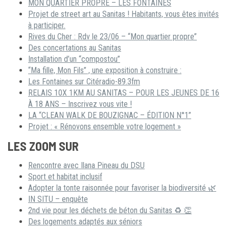
MON QUARTIER PROPRE – LES FONTAINES
Projet de street art au Sanitas ! Habitants, vous êtes invités
à participer.
Rives du Cher : Rdv le 23/06 – “Mon quartier propre”
Des concertations au Sanitas
Installation d’un “compostou”
“Ma fille, Mon Fils” , une exposition à construire :
Les Fontaines sur Citéradio-89.3fm
RELAIS 10X 1KM AU SANITAS – POUR LES JEUNES DE 16
À 18 ANS – Inscrivez vous vite !
LA “CLEAN WALK DE BOUZIGNAC – ÉDITION N°1”
Projet : « Rénovons ensemble votre logement »
LES ZOOM SUR
Rencontre avec Ilana Pineau du DSU
Sport et habitat inclusif
Adopter la tonte raisonnée pour favoriser la biodiversité 🌿
IN SITU – enquête
2nd vie pour les déchets de béton du Sanitas ♻ 👏
Des logements adaptés aux séniors