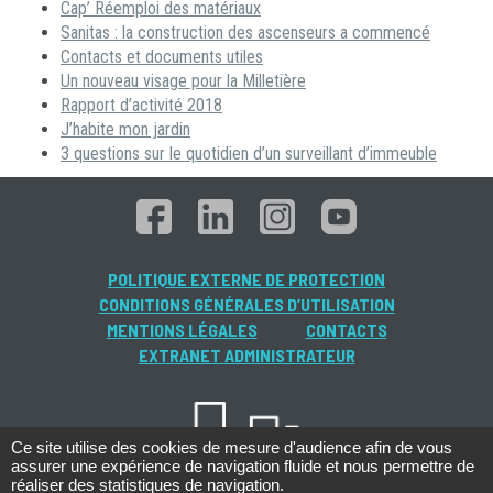
Cap’ Réemploi des matériaux
Sanitas : la construction des ascenseurs a commencé
Contacts et documents utiles
Un nouveau visage pour la Milletière
Rapport d’activité 2018
J’habite mon jardin
3 questions sur le quotidien d’un surveillant d’immeuble
POLITIQUE EXTERNE DE PROTECTION
CONDITIONS GÉNÉRALES D’UTILISATION
MENTIONS LÉGALES
CONTACTS
EXTRANET ADMINISTRATEUR
Ce site utilise des cookies de mesure d'audience afin de vous
assurer une expérience de navigation fluide et nous permettre de
réaliser des statistiques de navigation.