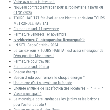
Votre avis nous intéresse !
Nouveau contrat d’entretien pour la robinetterie à partir du
01/01/2025
TOURS HABITAT fait évoluer son identité et devient TOURS
METROPOLE HABITAT
Fermeture lundi 11 novembre
Fermeture vendredi 1er novembre.
𝐀𝐫𝐜𝐡𝐢𝐭𝐞𝐜𝐭𝐮𝐫𝐞 𝐂𝐨𝐧𝐭𝐞𝐦𝐩𝐨𝐫𝐚𝐢𝐧𝐞 𝐑𝐞𝐦𝐚𝐫𝐪𝐮𝐚𝐛𝐥𝐞
IN SITU Sept/Oct/Nov 2024
Le saviez-vous ? TOURS HABITAT est aussi aménageur de
l’éco-quartier Monconseil !
Fermeture pour travaux
Fermeture lundi 20 mai
Chèque énergie
Besoin d’aide pour remplir le chèque énergie ?
Une œuvre d’art s’envole sur la façade
Enquête annuelle de satisfaction des locataires ⭐ ⭐ ⭐ ⭐ ⭐
Vœux municipalité
Le moustique-tigre, aménagez les jardins et les balcons
pour l’éviter cet été !
Remise en route du chauffage