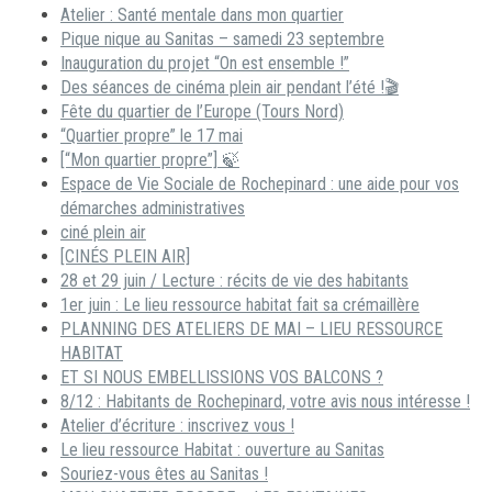
Atelier : Santé mentale dans mon quartier
Pique nique au Sanitas – samedi 23 septembre
Inauguration du projet “On est ensemble !”
Des séances de cinéma plein air pendant l’été !🎬
Fête du quartier de l’Europe (Tours Nord)
“Quartier propre” le 17 mai
[“Mon quartier propre”] 🍃
Espace de Vie Sociale de Rochepinard : une aide pour vos
démarches administratives
ciné plein air
[CINÉS PLEIN AIR]
28 et 29 juin / Lecture : récits de vie des habitants
1er juin : Le lieu ressource habitat fait sa crémaillère
PLANNING DES ATELIERS DE MAI – LIEU RESSOURCE
HABITAT
ET SI NOUS EMBELLISSIONS VOS BALCONS ?
8/12 : Habitants de Rochepinard, votre avis nous intéresse !
Atelier d’écriture : inscrivez vous !
Le lieu ressource Habitat : ouverture au Sanitas
Souriez-vous êtes au Sanitas !