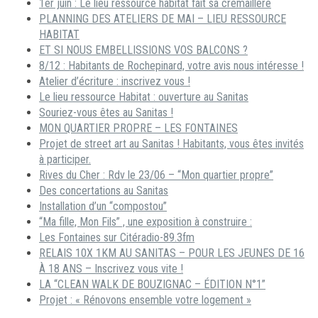
1er juin : Le lieu ressource habitat fait sa crémaillère
PLANNING DES ATELIERS DE MAI – LIEU RESSOURCE
HABITAT
ET SI NOUS EMBELLISSIONS VOS BALCONS ?
8/12 : Habitants de Rochepinard, votre avis nous intéresse !
Atelier d’écriture : inscrivez vous !
Le lieu ressource Habitat : ouverture au Sanitas
Souriez-vous êtes au Sanitas !
MON QUARTIER PROPRE – LES FONTAINES
Projet de street art au Sanitas ! Habitants, vous êtes invités
à participer.
Rives du Cher : Rdv le 23/06 – “Mon quartier propre”
Des concertations au Sanitas
Installation d’un “compostou”
“Ma fille, Mon Fils” , une exposition à construire :
Les Fontaines sur Citéradio-89.3fm
RELAIS 10X 1KM AU SANITAS – POUR LES JEUNES DE 16
À 18 ANS – Inscrivez vous vite !
LA “CLEAN WALK DE BOUZIGNAC – ÉDITION N°1”
Projet : « Rénovons ensemble votre logement »