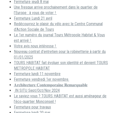
Fermeture jeudi 8 mai
Une fresque arrive prochainement dans le quartier de
l’Europe : à vous de voter !
Fermeture Lundi 21 avril
Redécouvrez le plaisir du vélo avec le Centre Communal
d’Action Sociale de Tours
Le 1er numéro du journal Tours Métropole Habitat & Vous
est arrivé !
Votre avis nous intéresse !
Nouveau contrat d’entretien pour la robinetterie à partir du
01/01/2025
TOURS HABITAT fait évoluer son identité et devient TOURS
METROPOLE HABITAT
Fermeture lundi 11 novembre
Fermeture vendredi 1er novembre.
𝐀𝐫𝐜𝐡𝐢𝐭𝐞𝐜𝐭𝐮𝐫𝐞 𝐂𝐨𝐧𝐭𝐞𝐦𝐩𝐨𝐫𝐚𝐢𝐧𝐞 𝐑𝐞𝐦𝐚𝐫𝐪𝐮𝐚𝐛𝐥𝐞
IN SITU Sept/Oct/Nov 2024
Le saviez-vous ? TOURS HABITAT est aussi aménageur de
l’éco-quartier Monconseil !
Fermeture pour travaux
Fermeture lundi 20 mai