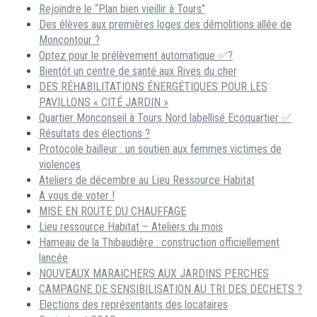
Rejoindre le “Plan bien vieillir à Tours”
Des élèves aux premières loges des démolitions allée de
Moncontour ?
Optez pour le prélèvement automatique ✅?
Bientôt un centre de santé aux Rives du cher
DES RÉHABILITATIONS ÉNERGÉTIQUES POUR LES
PAVILLONS « CITÉ JARDIN »
Quartier Monconseil à Tours Nord labellisé Ecoquartier ✅
Résultats des élections ?
Protocole bailleur : un soutien aux femmes victimes de
violences
Ateliers de décembre au Lieu Ressource Habitat
A vous de voter !
MISE EN ROUTE DU CHAUFFAGE
Lieu ressource Habitat – Ateliers du mois
Hameau de la Thibaudière : construction officiellement
lancée
NOUVEAUX MARAICHERS AUX JARDINS PERCHES
CAMPAGNE DE SENSIBILISATION AU TRI DES DECHETS ?
Elections des représentants des locataires