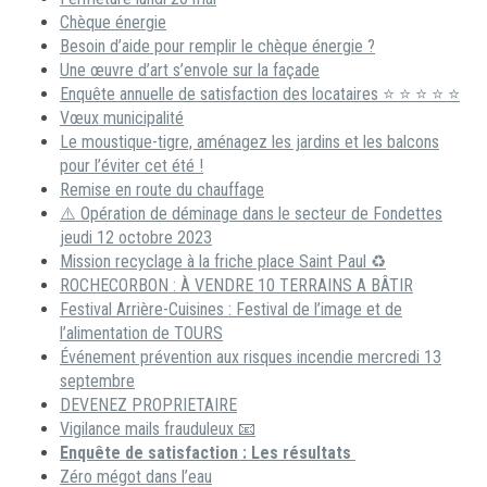
Chèque énergie
Besoin d’aide pour remplir le chèque énergie ?
Une œuvre d’art s’envole sur la façade
Enquête annuelle de satisfaction des locataires ⭐ ⭐ ⭐ ⭐ ⭐
Vœux municipalité
Le moustique-tigre, aménagez les jardins et les balcons
pour l’éviter cet été !
Remise en route du chauffage
⚠️ Opération de déminage dans le secteur de Fondettes
jeudi 12 octobre 2023
Mission recyclage à la friche place Saint Paul ♻️
ROCHECORBON : À VENDRE 10 TERRAINS A BÂTIR
Festival Arrière-Cuisines : Festival de l’image et de
l’alimentation de TOURS
Événement prévention aux risques incendie mercredi 13
septembre
DEVENEZ PROPRIETAIRE
Vigilance mails frauduleux 📧
Enquête de satisfaction : Les résultats
Zéro mégot dans l’eau