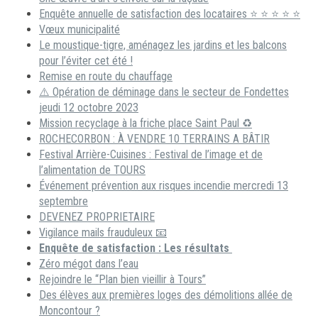
Enquête annuelle de satisfaction des locataires ⭐ ⭐ ⭐ ⭐ ⭐
Vœux municipalité
Le moustique-tigre, aménagez les jardins et les balcons
pour l’éviter cet été !
Remise en route du chauffage
⚠️ Opération de déminage dans le secteur de Fondettes
jeudi 12 octobre 2023
Mission recyclage à la friche place Saint Paul ♻️
ROCHECORBON : À VENDRE 10 TERRAINS A BÂTIR
Festival Arrière-Cuisines : Festival de l’image et de
l’alimentation de TOURS
Événement prévention aux risques incendie mercredi 13
septembre
DEVENEZ PROPRIETAIRE
Vigilance mails frauduleux 📧
Enquête de satisfaction : Les résultats
Zéro mégot dans l’eau
Rejoindre le “Plan bien vieillir à Tours”
Des élèves aux premières loges des démolitions allée de
Moncontour ?