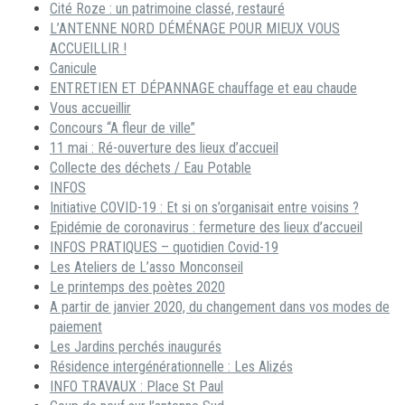
Cité Roze : un patrimoine classé, restauré
L’ANTENNE NORD DÉMÉNAGE POUR MIEUX VOUS
ACCUEILLIR !
Canicule
ENTRETIEN ET DÉPANNAGE chauffage et eau chaude
Vous accueillir
Concours “A fleur de ville”
11 mai : Ré-ouverture des lieux d’accueil
Collecte des déchets / Eau Potable
INFOS
Initiative COVID-19 : Et si on s’organisait entre voisins ?
Epidémie de coronavirus : fermeture des lieux d’accueil
INFOS PRATIQUES – quotidien Covid-19
Les Ateliers de L’asso Monconseil
Le printemps des poètes 2020
A partir de janvier 2020, du changement dans vos modes de
paiement
Les Jardins perchés inaugurés
Résidence intergénérationnelle : Les Alizés
INFO TRAVAUX : Place St Paul