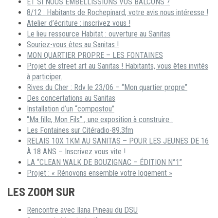
ET SI NOUS EMBELLISSIONS VOS BALCONS ?
8/12 : Habitants de Rochepinard, votre avis nous intéresse !
Atelier d’écriture : inscrivez vous !
Le lieu ressource Habitat : ouverture au Sanitas
Souriez-vous êtes au Sanitas !
MON QUARTIER PROPRE – LES FONTAINES
Projet de street art au Sanitas ! Habitants, vous êtes invités
à participer.
Rives du Cher : Rdv le 23/06 – “Mon quartier propre”
Des concertations au Sanitas
Installation d’un “compostou”
“Ma fille, Mon Fils” , une exposition à construire :
Les Fontaines sur Citéradio-89.3fm
RELAIS 10X 1KM AU SANITAS – POUR LES JEUNES DE 16
À 18 ANS – Inscrivez vous vite !
LA “CLEAN WALK DE BOUZIGNAC – ÉDITION N°1”
Projet : « Rénovons ensemble votre logement »
LES ZOOM SUR
Rencontre avec Ilana Pineau du DSU