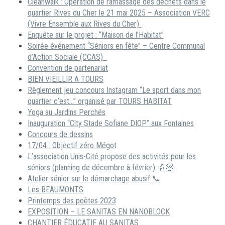
Cleanwalk : Opération de ramassage des déchets dans le
quartier Rives du Cher le 21 mai 2025 – Association VERC
(Vivre Ensemble aux Rives du Cher)
Enquête sur le projet : “Maison de l’Habitat”
Soirée événement “Séniors en fête” – Centre Communal
d’Action Sociale (CCAS)
Convention de partenariat
BIEN VIEILLIR A TOURS
Règlement jeu concours Instagram “Le sport dans mon
quartier c’est…” organisé par TOURS HABITAT
Yoga au Jardins Perchés
Inauguration “City Stade Sofiane DIOP” aux Fontaines
Concours de dessins
17/04 : Objectif zéro Mégot
L’association Unis-Cité propose des activités pour les
séniors (planning de décembre à février) 👵🧓
Atelier sénior sur le démarchage abusif 📞
Les BEAUMONTS
Printemps des poètes 2023
EXPOSITION – LE SANITAS EN NANOBLOCK
CHANTIER ÉDUCATIF AU SANITAS