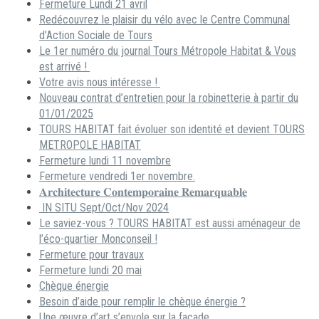
Fermeture Lundi 21 avril
Redécouvrez le plaisir du vélo avec le Centre Communal
d’Action Sociale de Tours
Le 1er numéro du journal Tours Métropole Habitat & Vous
est arrivé !
Votre avis nous intéresse !
Nouveau contrat d’entretien pour la robinetterie à partir du
01/01/2025
TOURS HABITAT fait évoluer son identité et devient TOURS
METROPOLE HABITAT
Fermeture lundi 11 novembre
Fermeture vendredi 1er novembre.
𝐀𝐫𝐜𝐡𝐢𝐭𝐞𝐜𝐭𝐮𝐫𝐞 𝐂𝐨𝐧𝐭𝐞𝐦𝐩𝐨𝐫𝐚𝐢𝐧𝐞 𝐑𝐞𝐦𝐚𝐫𝐪𝐮𝐚𝐛𝐥𝐞
IN SITU Sept/Oct/Nov 2024
Le saviez-vous ? TOURS HABITAT est aussi aménageur de
l’éco-quartier Monconseil !
Fermeture pour travaux
Fermeture lundi 20 mai
Chèque énergie
Besoin d’aide pour remplir le chèque énergie ?
Une œuvre d’art s’envole sur la façade