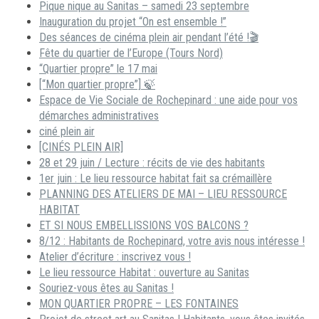
Pique nique au Sanitas – samedi 23 septembre
Inauguration du projet “On est ensemble !”
Des séances de cinéma plein air pendant l’été !🎬
Fête du quartier de l’Europe (Tours Nord)
“Quartier propre” le 17 mai
[“Mon quartier propre”] 🍃
Espace de Vie Sociale de Rochepinard : une aide pour vos
démarches administratives
ciné plein air
[CINÉS PLEIN AIR]
28 et 29 juin / Lecture : récits de vie des habitants
1er juin : Le lieu ressource habitat fait sa crémaillère
PLANNING DES ATELIERS DE MAI – LIEU RESSOURCE
HABITAT
ET SI NOUS EMBELLISSIONS VOS BALCONS ?
8/12 : Habitants de Rochepinard, votre avis nous intéresse !
Atelier d’écriture : inscrivez vous !
Le lieu ressource Habitat : ouverture au Sanitas
Souriez-vous êtes au Sanitas !
MON QUARTIER PROPRE – LES FONTAINES