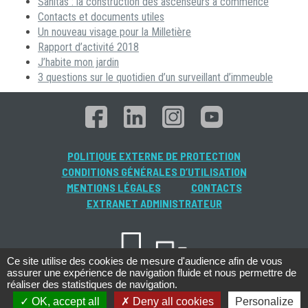
Sanitas : la construction des ascenseurs a commencé
Contacts et documents utiles
Un nouveau visage pour la Milletière
Rapport d’activité 2018
J’habite mon jardin
3 questions sur le quotidien d’un surveillant d’immeuble
POLITIQUE EXTERNE DE PROTECTION
CONDITIONS GÉNÉRALES D’UTILISATION
MENTIONS LÉGALES
CONTACTS
EXTRANET ADMINISTRATEUR
Ce site utilise des cookies de mesure d'audience afin de vous
assurer une expérience de navigation fluide et nous permettre de
réaliser des statistiques de navigation.
OK, accept all
Deny all cookies
Personalize