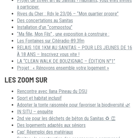
Projet de street art au Sanitas ! Habitants, vous êtes invités
à participer.
Rives du Cher : Rdv le 23/06 – “Mon quartier propre”
Des concertations au Sanitas
Installation d’un “compostou”
“Ma fille, Mon Fils” , une exposition à construire :
Les Fontaines sur Citéradio-89.3fm
RELAIS 10X 1KM AU SANITAS – POUR LES JEUNES DE 16
À 18 ANS – Inscrivez vous vite !
LA “CLEAN WALK DE BOUZIGNAC – ÉDITION N°1”
Projet : « Rénovons ensemble votre logement »
LES ZOOM SUR
Rencontre avec Ilana Pineau du DSU
Sport et habitat inclusif
Adopter la tonte raisonnée pour favoriser la biodiversité 🌿
IN SITU – enquête
2nd vie pour les déchets de béton du Sanitas ♻ 👏
Des logements adaptés aux séniors
Cap’ Réemploi des matériaux