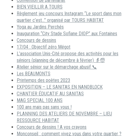
Convention de partenariat
BIEN VIEILLIR A TOURS
Règlement jeu concours Instagram “Le sport dans mon
quartier c’est…” organisé par TOURS HABITAT
Yoga au Jardins Perchés
Inauguration “City Stade Sofiane DIOP” aux Fontaines
Concours de dessins
17/04 : Objectif zéro Mégot
L’association Unis-Cité propose des activités pour les
séniors (planning de décembre à février) 👵🧓
Atelier sénior sur le démarchage abusif 📞
Les BEAUMONTS
Printemps des poètes 2023
EXPOSITION – LE SANITAS EN NANOBLOCK
CHANTIER ÉDUCATIF AU SANITAS
MAG SPECIAL 100 ANS
100 ans mais pas sans vous !
PLANNING DES ATELIERS DE NOVEMBRE – LIEU
RESSOURCE HABITAT
Concours de dessins ! A vos crayons
Monconseil : comment vivez vous dans votre quartier ?