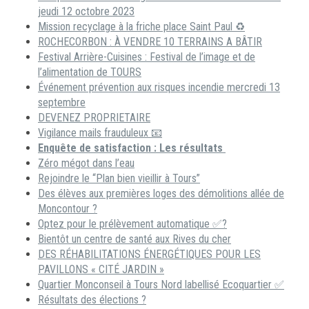
jeudi 12 octobre 2023
Mission recyclage à la friche place Saint Paul ♻️
ROCHECORBON : À VENDRE 10 TERRAINS A BÂTIR
Festival Arrière-Cuisines : Festival de l’image et de
l’alimentation de TOURS
Événement prévention aux risques incendie mercredi 13
septembre
DEVENEZ PROPRIETAIRE
Vigilance mails frauduleux 📧
Enquête de satisfaction : Les résultats
Zéro mégot dans l’eau
Rejoindre le “Plan bien vieillir à Tours”
Des élèves aux premières loges des démolitions allée de
Moncontour ?
Optez pour le prélèvement automatique ✅?
Bientôt un centre de santé aux Rives du cher
DES RÉHABILITATIONS ÉNERGÉTIQUES POUR LES
PAVILLONS « CITÉ JARDIN »
Quartier Monconseil à Tours Nord labellisé Ecoquartier ✅
Résultats des élections ?