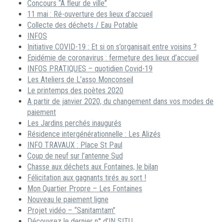
Concours “A fleur de ville”
11 mai : Ré-ouverture des lieux d’accueil
Collecte des déchets / Eau Potable
INFOS
Initiative COVID-19 : Et si on s’organisait entre voisins ?
Epidémie de coronavirus : fermeture des lieux d’accueil
INFOS PRATIQUES – quotidien Covid-19
Les Ateliers de L’asso Monconseil
Le printemps des poètes 2020
A partir de janvier 2020, du changement dans vos modes de
paiement
Les Jardins perchés inaugurés
Résidence intergénérationnelle : Les Alizés
INFO TRAVAUX : Place St Paul
Coup de neuf sur l’antenne Sud
Chasse aux déchets aux Fontaines, le bilan
Félicitation aux gagnants tirés au sort !
Mon Quartier Propre – Les Fontaines
Nouveau le paiement ligne
Projet vidéo – “Sanitamtam”
Découvrez le dernier n° d’IN SITU