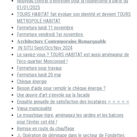
Nouveau contrat d’entretien pour la robinetterie à partir du
01/01/2025
TOURS HABITAT fait évoluer son identité et devient TOURS
METROPOLE HABITAT
Fermeture lundi 11 novembre
Fermeture vendredi 1er novembre.
𝐀𝐫𝐜𝐡𝐢𝐭𝐞𝐜𝐭𝐮𝐫𝐞 𝐂𝐨𝐧𝐭𝐞𝐦𝐩𝐨𝐫𝐚𝐢𝐧𝐞 𝐑𝐞𝐦𝐚𝐫𝐪𝐮𝐚𝐛𝐥𝐞
IN SITU Sept/Oct/Nov 2024
Le saviez-vous ? TOURS HABITAT est aussi aménageur de
l’éco-quartier Monconseil !
Fermeture pour travaux
Fermeture lundi 20 mai
Chèque énergie
Besoin d’aide pour remplir le chèque énergie ?
Une œuvre d’art s’envole sur la façade
Enquête annuelle de satisfaction des locataires ⭐ ⭐ ⭐ ⭐ ⭐
Vœux municipalité
Le moustique-tigre, aménagez les jardins et les balcons
pour l’éviter cet été !
Remise en route du chauffage
⚠️ Opération de déminage dans le secteur de Fondettes