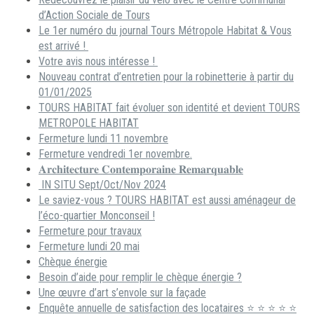
d’Action Sociale de Tours
Le 1er numéro du journal Tours Métropole Habitat & Vous
est arrivé !
Votre avis nous intéresse !
Nouveau contrat d’entretien pour la robinetterie à partir du
01/01/2025
TOURS HABITAT fait évoluer son identité et devient TOURS
METROPOLE HABITAT
Fermeture lundi 11 novembre
Fermeture vendredi 1er novembre.
𝐀𝐫𝐜𝐡𝐢𝐭𝐞𝐜𝐭𝐮𝐫𝐞 𝐂𝐨𝐧𝐭𝐞𝐦𝐩𝐨𝐫𝐚𝐢𝐧𝐞 𝐑𝐞𝐦𝐚𝐫𝐪𝐮𝐚𝐛𝐥𝐞
IN SITU Sept/Oct/Nov 2024
Le saviez-vous ? TOURS HABITAT est aussi aménageur de
l’éco-quartier Monconseil !
Fermeture pour travaux
Fermeture lundi 20 mai
Chèque énergie
Besoin d’aide pour remplir le chèque énergie ?
Une œuvre d’art s’envole sur la façade
Enquête annuelle de satisfaction des locataires ⭐ ⭐ ⭐ ⭐ ⭐