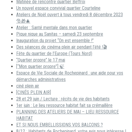
Matinée de rencontre quartier Beffroi
Un nouvel espace convivial quartier Courteline
Ateliers de Noël ouvert à tous vendredi 8 décembre 2023
🎅🎁🎄
Atelier : Santé mentale dans mon quartier
Pique nique au Sanitas – samedi 23 septembre
Inauguration du projet “On est ensemble !”
Des séances de cinéma plein air pendant l’été !🎬
Fête du quartier de l’Europe (Tours Nord)
“Quartier propre” le 17 mai
[“Mon quartier propre”] 🍃
Espace de Vie Sociale de Rochepinard : une aide pour vos
démarches administratives
ciné plein air
[CINÉS PLEIN AIR]
28 et 29 juin / Lecture : récits de vie des habitants
1er juin : Le lieu ressource habitat fait sa crémaillère
PLANNING DES ATELIERS DE MAI – LIEU RESSOURCE
HABITAT
ET SI NOUS EMBELLISSIONS VOS BALCONS ?
8/12 : Habitants de Rochepinard, votre avis nous intéresse !