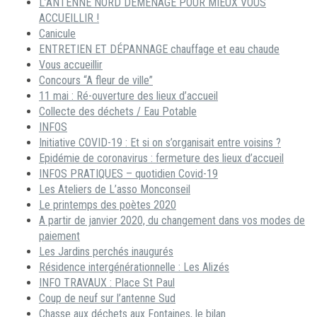
L’ANTENNE NORD DÉMÉNAGE POUR MIEUX VOUS
ACCUEILLIR !
Canicule
ENTRETIEN ET DÉPANNAGE chauffage et eau chaude
Vous accueillir
Concours “A fleur de ville”
11 mai : Ré-ouverture des lieux d’accueil
Collecte des déchets / Eau Potable
INFOS
Initiative COVID-19 : Et si on s’organisait entre voisins ?
Epidémie de coronavirus : fermeture des lieux d’accueil
INFOS PRATIQUES – quotidien Covid-19
Les Ateliers de L’asso Monconseil
Le printemps des poètes 2020
A partir de janvier 2020, du changement dans vos modes de
paiement
Les Jardins perchés inaugurés
Résidence intergénérationnelle : Les Alizés
INFO TRAVAUX : Place St Paul
Coup de neuf sur l’antenne Sud
Chasse aux déchets aux Fontaines, le bilan