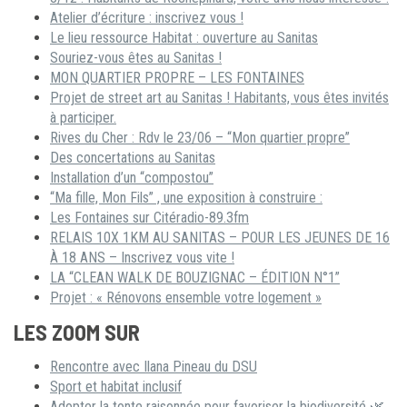
Atelier d’écriture : inscrivez vous !
Le lieu ressource Habitat : ouverture au Sanitas
Souriez-vous êtes au Sanitas !
MON QUARTIER PROPRE – LES FONTAINES
Projet de street art au Sanitas ! Habitants, vous êtes invités
à participer.
Rives du Cher : Rdv le 23/06 – “Mon quartier propre”
Des concertations au Sanitas
Installation d’un “compostou”
“Ma fille, Mon Fils” , une exposition à construire :
Les Fontaines sur Citéradio-89.3fm
RELAIS 10X 1KM AU SANITAS – POUR LES JEUNES DE 16
À 18 ANS – Inscrivez vous vite !
LA “CLEAN WALK DE BOUZIGNAC – ÉDITION N°1”
Projet : « Rénovons ensemble votre logement »
LES ZOOM SUR
Rencontre avec Ilana Pineau du DSU
Sport et habitat inclusif
Adopter la tonte raisonnée pour favoriser la biodiversité 🌿