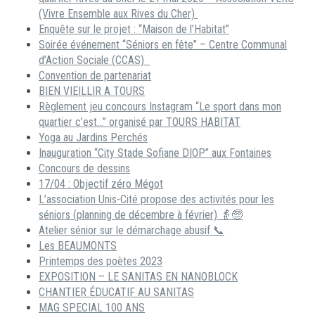
(Vivre Ensemble aux Rives du Cher)
Enquête sur le projet : “Maison de l’Habitat”
Soirée événement “Séniors en fête” – Centre Communal
d’Action Sociale (CCAS)
Convention de partenariat
BIEN VIEILLIR A TOURS
Règlement jeu concours Instagram “Le sport dans mon
quartier c’est…” organisé par TOURS HABITAT
Yoga au Jardins Perchés
Inauguration “City Stade Sofiane DIOP” aux Fontaines
Concours de dessins
17/04 : Objectif zéro Mégot
L’association Unis-Cité propose des activités pour les
séniors (planning de décembre à février) 👵🧓
Atelier sénior sur le démarchage abusif 📞
Les BEAUMONTS
Printemps des poètes 2023
EXPOSITION – LE SANITAS EN NANOBLOCK
CHANTIER ÉDUCATIF AU SANITAS
MAG SPECIAL 100 ANS