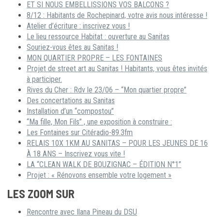
ET SI NOUS EMBELLISSIONS VOS BALCONS ?
8/12 : Habitants de Rochepinard, votre avis nous intéresse !
Atelier d’écriture : inscrivez vous !
Le lieu ressource Habitat : ouverture au Sanitas
Souriez-vous êtes au Sanitas !
MON QUARTIER PROPRE – LES FONTAINES
Projet de street art au Sanitas ! Habitants, vous êtes invités
à participer.
Rives du Cher : Rdv le 23/06 – “Mon quartier propre”
Des concertations au Sanitas
Installation d’un “compostou”
“Ma fille, Mon Fils” , une exposition à construire :
Les Fontaines sur Citéradio-89.3fm
RELAIS 10X 1KM AU SANITAS – POUR LES JEUNES DE 16
À 18 ANS – Inscrivez vous vite !
LA “CLEAN WALK DE BOUZIGNAC – ÉDITION N°1”
Projet : « Rénovons ensemble votre logement »
LES ZOOM SUR
Rencontre avec Ilana Pineau du DSU