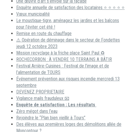
Une œuvre d’art s’envole sur la façade
Enquête annuelle de satisfaction des locataires ⭐ ⭐ ⭐ ⭐ ⭐
Vœux municipalité
Le moustique-tigre, aménagez les jardins et les balcons
pour l’éviter cet été !
Remise en route du chauffage
⚠️ Opération de déminage dans le secteur de Fondettes
jeudi 12 octobre 2023
Mission recyclage à la friche place Saint Paul ♻️
ROCHECORBON : À VENDRE 10 TERRAINS A BÂTIR
Festival Arrière-Cuisines : Festival de l’image et de
l’alimentation de TOURS
Événement prévention aux risques incendie mercredi 13
septembre
DEVENEZ PROPRIETAIRE
Vigilance mails frauduleux 📧
Enquête de satisfaction : Les résultats
Zéro mégot dans l’eau
Rejoindre le “Plan bien vieillir à Tours”
Des élèves aux premières loges des démolitions allée de
Moncontour ?