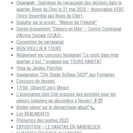
Cleanwalk : Opération de ramassage des déchets dans le
quartier Rives du Cher le 21 mai 2025 – Association VERC
(Vivre Ensemble aux Rives du Cher)
Enquête sur le projet : “Maison de l’Habitat”
Soirée événement “Séniors en fête” – Centre Communal
d’Action Sociale (CCAS)
Convention de partenariat
BIEN VIEILLIR A TOURS
Règlement jeu concours Instagram “Le sport dans mon
quartier c’est…” organisé par TOURS HABITAT
Yoga au Jardins Perchés
Inauguration “City Stade Sofiane DIOP” aux Fontaines
Concours de dessins
17/04 : Objectif zéro Mégot
L’association Unis-Cité propose des activités pour les
séniors (planning de décembre à février) 👵🧓
Atelier sénior sur le démarchage abusif 📞
Les BEAUMONTS
Printemps des poètes 2023
EXPOSITION – LE SANITAS EN NANOBLOCK