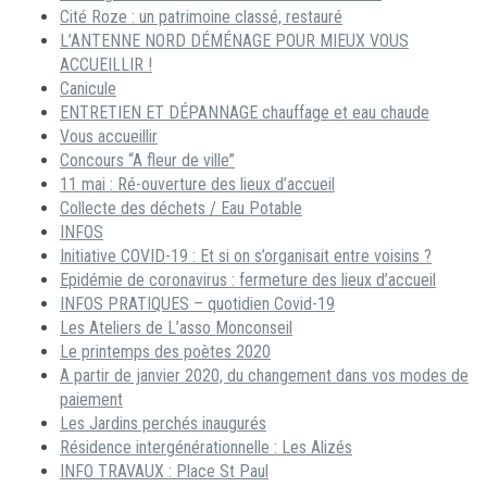
Cité Roze : un patrimoine classé, restauré
L’ANTENNE NORD DÉMÉNAGE POUR MIEUX VOUS
ACCUEILLIR !
Canicule
ENTRETIEN ET DÉPANNAGE chauffage et eau chaude
Vous accueillir
Concours “A fleur de ville”
11 mai : Ré-ouverture des lieux d’accueil
Collecte des déchets / Eau Potable
INFOS
Initiative COVID-19 : Et si on s’organisait entre voisins ?
Epidémie de coronavirus : fermeture des lieux d’accueil
INFOS PRATIQUES – quotidien Covid-19
Les Ateliers de L’asso Monconseil
Le printemps des poètes 2020
A partir de janvier 2020, du changement dans vos modes de
paiement
Les Jardins perchés inaugurés
Résidence intergénérationnelle : Les Alizés
INFO TRAVAUX : Place St Paul