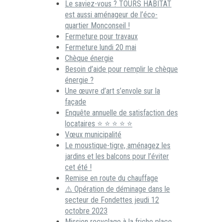
Le saviez-vous ? TOURS HABITAT
est aussi aménageur de l’éco-
quartier Monconseil !
Fermeture pour travaux
Fermeture lundi 20 mai
Chèque énergie
Besoin d’aide pour remplir le chèque
énergie ?
Une œuvre d’art s’envole sur la
façade
Enquête annuelle de satisfaction des
locataires ⭐ ⭐ ⭐ ⭐ ⭐
Vœux municipalité
Le moustique-tigre, aménagez les
jardins et les balcons pour l’éviter
cet été !
Remise en route du chauffage
⚠️ Opération de déminage dans le
secteur de Fondettes jeudi 12
octobre 2023
Mission recyclage à la friche place