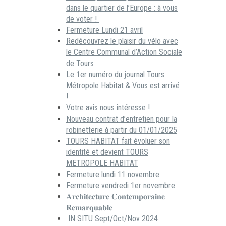
dans le quartier de l’Europe : à vous
de voter !
Fermeture Lundi 21 avril
Redécouvrez le plaisir du vélo avec
le Centre Communal d’Action Sociale
de Tours
Le 1er numéro du journal Tours
Métropole Habitat & Vous est arrivé
!
Votre avis nous intéresse !
Nouveau contrat d’entretien pour la
robinetterie à partir du 01/01/2025
TOURS HABITAT fait évoluer son
identité et devient TOURS
METROPOLE HABITAT
Fermeture lundi 11 novembre
Fermeture vendredi 1er novembre.
𝐀𝐫𝐜𝐡𝐢𝐭𝐞𝐜𝐭𝐮𝐫𝐞 𝐂𝐨𝐧𝐭𝐞𝐦𝐩𝐨𝐫𝐚𝐢𝐧𝐞
𝐑𝐞𝐦𝐚𝐫𝐪𝐮𝐚𝐛𝐥𝐞
IN SITU Sept/Oct/Nov 2024