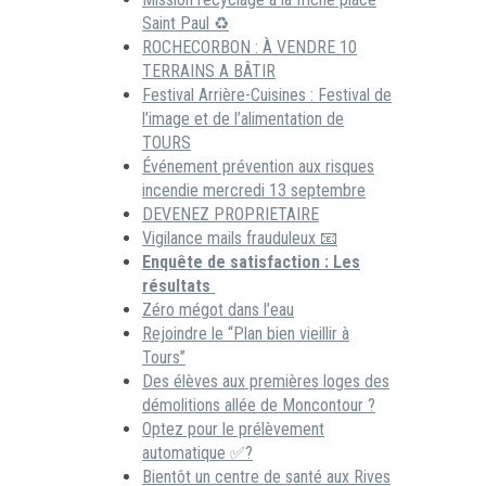
Saint Paul ♻️
ROCHECORBON : À VENDRE 10
TERRAINS A BÂTIR
Festival Arrière-Cuisines : Festival de
l’image et de l’alimentation de
TOURS
Événement prévention aux risques
incendie mercredi 13 septembre
DEVENEZ PROPRIETAIRE
Vigilance mails frauduleux 📧
Enquête de satisfaction : Les
résultats
Zéro mégot dans l’eau
Rejoindre le “Plan bien vieillir à
Tours”
Des élèves aux premières loges des
démolitions allée de Moncontour ?
Optez pour le prélèvement
automatique ✅?
Bientôt un centre de santé aux Rives