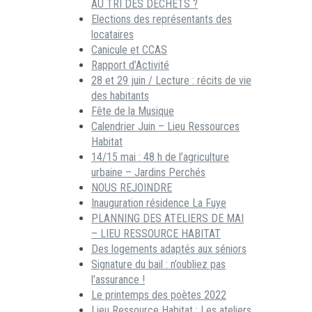
AU TRI DES DECHETS ?
Elections des représentants des
locataires
Canicule et CCAS
Rapport d’Activité
28 et 29 juin / Lecture : récits de vie
des habitants
Fête de la Musique
Calendrier Juin – Lieu Ressources
Habitat
14/15 mai : 48 h de l’agriculture
urbaine – Jardins Perchés
NOUS REJOINDRE
Inauguration résidence La Fuye
PLANNING DES ATELIERS DE MAI
– LIEU RESSOURCE HABITAT
Des logements adaptés aux séniors
Signature du bail : n’oubliez pas
l’assurance !
Le printemps des poètes 2022
Lieu Ressource Habitat : Les ateliers