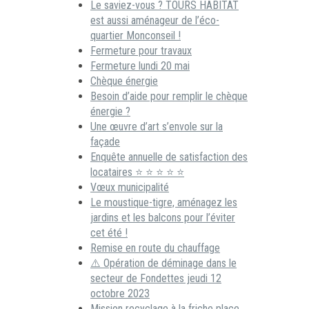
Le saviez-vous ? TOURS HABITAT
est aussi aménageur de l’éco-
quartier Monconseil !
Fermeture pour travaux
Fermeture lundi 20 mai
Chèque énergie
Besoin d’aide pour remplir le chèque
énergie ?
Une œuvre d’art s’envole sur la
façade
Enquête annuelle de satisfaction des
locataires ⭐ ⭐ ⭐ ⭐ ⭐
Vœux municipalité
Le moustique-tigre, aménagez les
jardins et les balcons pour l’éviter
cet été !
Remise en route du chauffage
⚠️ Opération de déminage dans le
secteur de Fondettes jeudi 12
octobre 2023
Mission recyclage à la friche place