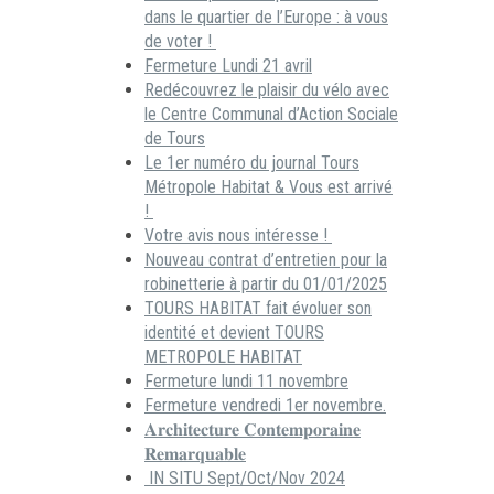
dans le quartier de l’Europe : à vous
de voter !
Fermeture Lundi 21 avril
Redécouvrez le plaisir du vélo avec
le Centre Communal d’Action Sociale
de Tours
Le 1er numéro du journal Tours
Métropole Habitat & Vous est arrivé
!
Votre avis nous intéresse !
Nouveau contrat d’entretien pour la
robinetterie à partir du 01/01/2025
TOURS HABITAT fait évoluer son
identité et devient TOURS
METROPOLE HABITAT
Fermeture lundi 11 novembre
Fermeture vendredi 1er novembre.
𝐀𝐫𝐜𝐡𝐢𝐭𝐞𝐜𝐭𝐮𝐫𝐞 𝐂𝐨𝐧𝐭𝐞𝐦𝐩𝐨𝐫𝐚𝐢𝐧𝐞
𝐑𝐞𝐦𝐚𝐫𝐪𝐮𝐚𝐛𝐥𝐞
IN SITU Sept/Oct/Nov 2024