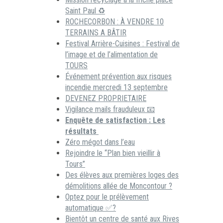
Saint Paul ♻️
ROCHECORBON : À VENDRE 10
TERRAINS A BÂTIR
Festival Arrière-Cuisines : Festival de
l’image et de l’alimentation de
TOURS
Événement prévention aux risques
incendie mercredi 13 septembre
DEVENEZ PROPRIETAIRE
Vigilance mails frauduleux 📧
Enquête de satisfaction : Les
résultats
Zéro mégot dans l’eau
Rejoindre le “Plan bien vieillir à
Tours”
Des élèves aux premières loges des
démolitions allée de Moncontour ?
Optez pour le prélèvement
automatique ✅?
Bientôt un centre de santé aux Rives