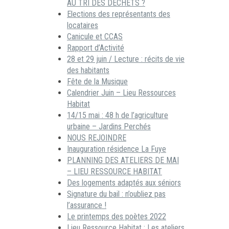
AU TRI DES DECHETS ?
Elections des représentants des
locataires
Canicule et CCAS
Rapport d’Activité
28 et 29 juin / Lecture : récits de vie
des habitants
Fête de la Musique
Calendrier Juin – Lieu Ressources
Habitat
14/15 mai : 48 h de l’agriculture
urbaine – Jardins Perchés
NOUS REJOINDRE
Inauguration résidence La Fuye
PLANNING DES ATELIERS DE MAI
– LIEU RESSOURCE HABITAT
Des logements adaptés aux séniors
Signature du bail : n’oubliez pas
l’assurance !
Le printemps des poètes 2022
Lieu Ressource Habitat : Les ateliers