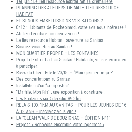
1er juin : Le lieu ressource habitat fait sa crémaillère
PLANNING DES ATELIERS DE MAI – LIEU RESSOURCE
HABITAT
ET SI NOUS EMBELLISSIONS VOS BALCONS ?
8/12 : Habitants de Rochepinard, votre avis nous intéresse !
Atelier d’écriture : inscrivez vous !
Le lieu ressource Habitat : ouverture au Sanitas
Souriez-vous êtes au Sanitas !
MON QUARTIER PROPRE – LES FONTAINES
Projet de street art au Sanitas ! Habitants, vous êtes invités
à participer.
Rives du Cher : Rdv le 23/06 – “Mon quartier propre”
Des concertations au Sanitas
Installation d’un “compostou”
“Ma fille, Mon Fils” , une exposition à construire :
Les Fontaines sur Citéradio-89.3fm
RELAIS 10X 1KM AU SANITAS – POUR LES JEUNES DE 16
À 18 ANS – Inscrivez vous vite !
LA “CLEAN WALK DE BOUZIGNAC – ÉDITION N°1”
Projet : « Rénovons ensemble votre logement »