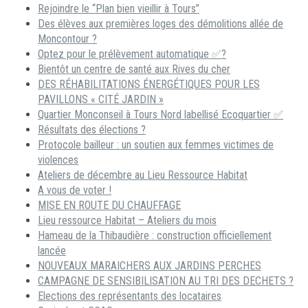
Rejoindre le “Plan bien vieillir à Tours”
Des élèves aux premières loges des démolitions allée de
Moncontour ?
Optez pour le prélèvement automatique ✅?
Bientôt un centre de santé aux Rives du cher
DES RÉHABILITATIONS ÉNERGÉTIQUES POUR LES
PAVILLONS « CITÉ JARDIN »
Quartier Monconseil à Tours Nord labellisé Ecoquartier ✅
Résultats des élections ?
Protocole bailleur : un soutien aux femmes victimes de
violences
Ateliers de décembre au Lieu Ressource Habitat
A vous de voter !
MISE EN ROUTE DU CHAUFFAGE
Lieu ressource Habitat – Ateliers du mois
Hameau de la Thibaudière : construction officiellement
lancée
NOUVEAUX MARAICHERS AUX JARDINS PERCHES
CAMPAGNE DE SENSIBILISATION AU TRI DES DECHETS ?
Elections des représentants des locataires