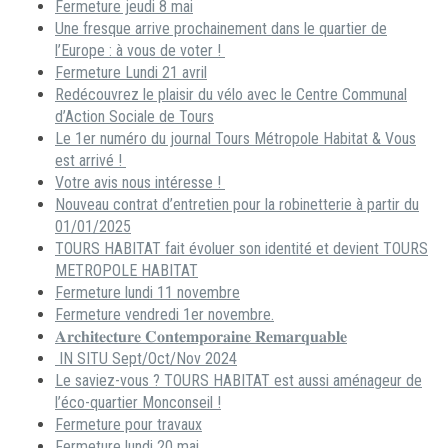
Fermeture jeudi 8 mai
Une fresque arrive prochainement dans le quartier de
l’Europe : à vous de voter !
Fermeture Lundi 21 avril
Redécouvrez le plaisir du vélo avec le Centre Communal
d’Action Sociale de Tours
Le 1er numéro du journal Tours Métropole Habitat & Vous
est arrivé !
Votre avis nous intéresse !
Nouveau contrat d’entretien pour la robinetterie à partir du
01/01/2025
TOURS HABITAT fait évoluer son identité et devient TOURS
METROPOLE HABITAT
Fermeture lundi 11 novembre
Fermeture vendredi 1er novembre.
𝐀𝐫𝐜𝐡𝐢𝐭𝐞𝐜𝐭𝐮𝐫𝐞 𝐂𝐨𝐧𝐭𝐞𝐦𝐩𝐨𝐫𝐚𝐢𝐧𝐞 𝐑𝐞𝐦𝐚𝐫𝐪𝐮𝐚𝐛𝐥𝐞
IN SITU Sept/Oct/Nov 2024
Le saviez-vous ? TOURS HABITAT est aussi aménageur de
l’éco-quartier Monconseil !
Fermeture pour travaux
Fermeture lundi 20 mai