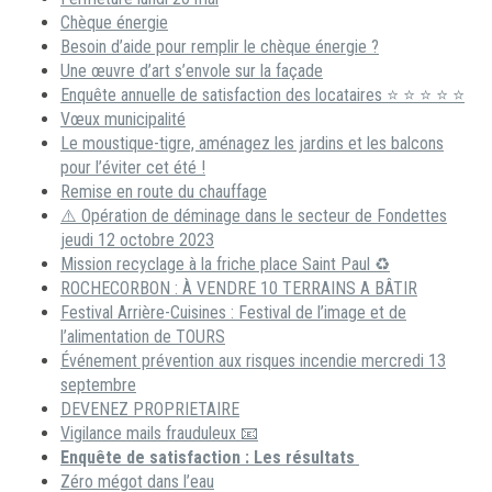
Chèque énergie
Besoin d’aide pour remplir le chèque énergie ?
Une œuvre d’art s’envole sur la façade
Enquête annuelle de satisfaction des locataires ⭐ ⭐ ⭐ ⭐ ⭐
Vœux municipalité
Le moustique-tigre, aménagez les jardins et les balcons
pour l’éviter cet été !
Remise en route du chauffage
⚠️ Opération de déminage dans le secteur de Fondettes
jeudi 12 octobre 2023
Mission recyclage à la friche place Saint Paul ♻️
ROCHECORBON : À VENDRE 10 TERRAINS A BÂTIR
Festival Arrière-Cuisines : Festival de l’image et de
l’alimentation de TOURS
Événement prévention aux risques incendie mercredi 13
septembre
DEVENEZ PROPRIETAIRE
Vigilance mails frauduleux 📧
Enquête de satisfaction : Les résultats
Zéro mégot dans l’eau