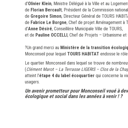
d’
Olivier Klein
, Ministre Délégué à la Ville et au Logement
de
Florian Bercault
, Président de la Commission nationa
de
Gregoire Simon
, Directeur Général de TOURS HABIT
de
Fabrice Le Borgne
, Chef de projet Aménagement à
d’
Anne Désiré
, Conseillère Municipale Ville de TOURS,
et de
Pauline OCCELLI
, Chef de Projets – Urbanisme et 
?Un grand merci au
Ministère de la transition écologi
Monconseil pour lequel
TOURS HABITAT
endosse le rôle
Le quartier Monconseil dans lequel se trouve de nombr
(
Clément Marot – La Terrasse LIGERIS – Clos de la Chap
atteint l’
étape 4 du label écoquartier
qui concerne la vi
usagers.
Un avenir prometteur pour Monconseil voué à deve
écologique et social dans les années à venir ! ?