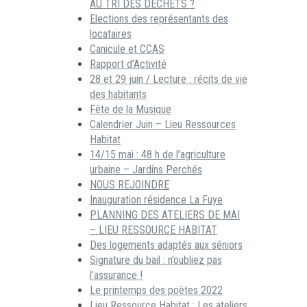
AU TRI DES DECHETS ?
Elections des représentants des
locataires
Canicule et CCAS
Rapport d’Activité
28 et 29 juin / Lecture : récits de vie
des habitants
Fête de la Musique
Calendrier Juin – Lieu Ressources
Habitat
14/15 mai : 48 h de l’agriculture
urbaine – Jardins Perchés
NOUS REJOINDRE
Inauguration résidence La Fuye
PLANNING DES ATELIERS DE MAI
– LIEU RESSOURCE HABITAT
Des logements adaptés aux séniors
Signature du bail : n’oubliez pas
l’assurance !
Le printemps des poètes 2022
Lieu Ressource Habitat : Les ateliers