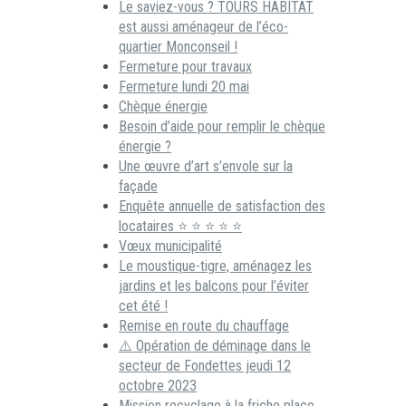
Le saviez-vous ? TOURS HABITAT
est aussi aménageur de l’éco-
quartier Monconseil !
Fermeture pour travaux
Fermeture lundi 20 mai
Chèque énergie
Besoin d’aide pour remplir le chèque
énergie ?
Une œuvre d’art s’envole sur la
façade
Enquête annuelle de satisfaction des
locataires ⭐ ⭐ ⭐ ⭐ ⭐
Vœux municipalité
Le moustique-tigre, aménagez les
jardins et les balcons pour l’éviter
cet été !
Remise en route du chauffage
⚠️ Opération de déminage dans le
secteur de Fondettes jeudi 12
octobre 2023
Mission recyclage à la friche place