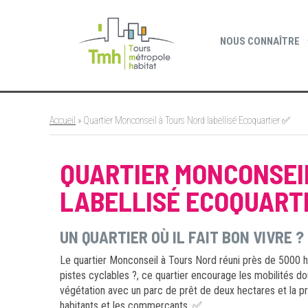
Cookies management panel
NOUS CONNAÎTRE
Accueil
»
Quartier Monconseil à Tours Nord labellisé Ecoquartier ✅
QUARTIER MONCONSEI
LABELLISÉ ECOQUART
UN QUARTIER OÙ IL FAIT BON VIVRE ?
Le quartier Monconseil à Tours Nord réuni près de 5000 h
pistes cyclables ?, ce quartier encourage les mobilités 
végétation avec un parc de prêt de deux hectares et la pr
habitants et les commerçants. ✅