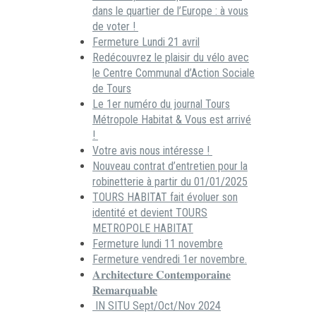
dans le quartier de l’Europe : à vous
de voter !
Fermeture Lundi 21 avril
Redécouvrez le plaisir du vélo avec
le Centre Communal d’Action Sociale
de Tours
Le 1er numéro du journal Tours
Métropole Habitat & Vous est arrivé
!
Votre avis nous intéresse !
Nouveau contrat d’entretien pour la
robinetterie à partir du 01/01/2025
TOURS HABITAT fait évoluer son
identité et devient TOURS
METROPOLE HABITAT
Fermeture lundi 11 novembre
Fermeture vendredi 1er novembre.
𝐀𝐫𝐜𝐡𝐢𝐭𝐞𝐜𝐭𝐮𝐫𝐞 𝐂𝐨𝐧𝐭𝐞𝐦𝐩𝐨𝐫𝐚𝐢𝐧𝐞
𝐑𝐞𝐦𝐚𝐫𝐪𝐮𝐚𝐛𝐥𝐞
IN SITU Sept/Oct/Nov 2024