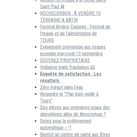
Saint Paul ♻️
ROCHECORBON : À VENDRE 10
TERRAINS A BÂTIR
Festival Arrière-Cuisines : Festival de
l’image et de l’alimentation de
TOURS
Événement prévention aux risques
incendie mercredi 13 septembre
DEVENEZ PROPRIETAIRE
Vigilance mails frauduleux 📧
Enquête de satisfaction : Les
résultats
Zéro mégot dans l’eau
Rejoindre le “Plan bien vieillir à
Tours”
Des élèves aux premières loges des
démolitions allée de Moncontour ?
Optez pour le prélèvement
automatique ✅?
Bientôt un centre de santé aux Rives