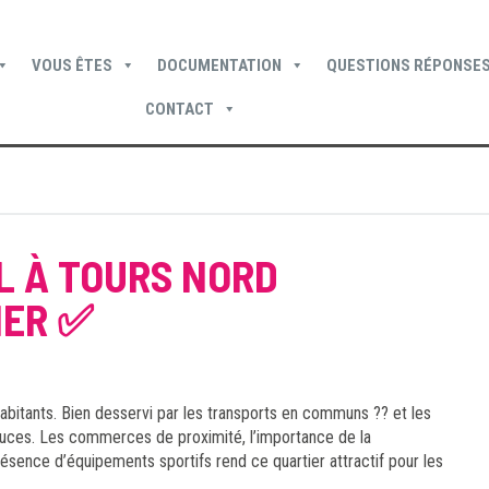
VOUS ÊTES
DOCUMENTATION
QUESTIONS RÉPONSES
CONTACT
Devenir locataire
Devenir propriétaire
Je suis locataire
L À TOURS NORD
IER ✅
abitants. Bien desservi par les transports en communs ?? et les
douces. Les commerces de proximité, l’importance de la
ésence d’équipements sportifs rend ce quartier attractif pour les