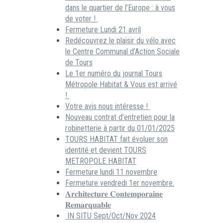
dans le quartier de l’Europe : à vous
de voter !
Fermeture Lundi 21 avril
Redécouvrez le plaisir du vélo avec
le Centre Communal d’Action Sociale
de Tours
Le 1er numéro du journal Tours
Métropole Habitat & Vous est arrivé
!
Votre avis nous intéresse !
Nouveau contrat d’entretien pour la
robinetterie à partir du 01/01/2025
TOURS HABITAT fait évoluer son
identité et devient TOURS
METROPOLE HABITAT
Fermeture lundi 11 novembre
Fermeture vendredi 1er novembre.
𝐀𝐫𝐜𝐡𝐢𝐭𝐞𝐜𝐭𝐮𝐫𝐞 𝐂𝐨𝐧𝐭𝐞𝐦𝐩𝐨𝐫𝐚𝐢𝐧𝐞
𝐑𝐞𝐦𝐚𝐫𝐪𝐮𝐚𝐛𝐥𝐞
IN SITU Sept/Oct/Nov 2024