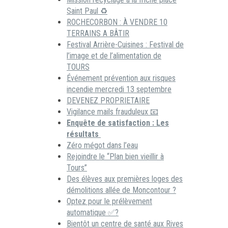
Saint Paul ♻️
ROCHECORBON : À VENDRE 10
TERRAINS A BÂTIR
Festival Arrière-Cuisines : Festival de
l’image et de l’alimentation de
TOURS
Événement prévention aux risques
incendie mercredi 13 septembre
DEVENEZ PROPRIETAIRE
Vigilance mails frauduleux 📧
Enquête de satisfaction : Les
résultats
Zéro mégot dans l’eau
Rejoindre le “Plan bien vieillir à
Tours”
Des élèves aux premières loges des
démolitions allée de Moncontour ?
Optez pour le prélèvement
automatique ✅?
Bientôt un centre de santé aux Rives