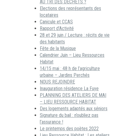
AU TRI DES DECHETS ?
Elections des représentants des
locataires
Canicule et CCAS
Rapport d’Activité
28 et 29 juin / Lecture : récits de vie
des habitants
Fête de la Musique
Calendrier Juin – Lieu Ressources
Habitat
14/15 mai : 48 h de l’agriculture
urbaine – Jardins Perchés
NOUS REJOINDRE
Inauguration résidence La Fuye
PLANNING DES ATELIERS DE MAI
– LIEU RESSOURCE HABITAT
Des logements adaptés aux séniors
Signature du bail : n’oubliez pas
l’assurance !
Le printemps des poètes 2022
Lieu Ressource Habitat : Les ateliers