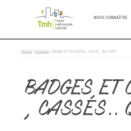
Cookies management panel
NOUS CONNAÎTRE
Accueil
»
kiosques
»
Badges et clés perdus , cassés.. que faire?
BADGES ET 
, CASSÉS.. 