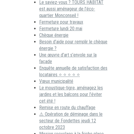
Le saviez-vous ? TOURS HABITAT
est aussi aménageur de l’éco-
quartier Monconseil !
Fermeture pour travaux
Fermeture lundi 20 mai
Chèque énergie
Besoin d’aide pour remplir le chèque
énergie ?
Une œuvre d’art s’envole sur la
façade
Enquête annuelle de satisfaction des
locataires ⭐ ⭐ ⭐ ⭐ ⭐
Vœux municipalité
Le moustique-tigre, aménagez les
jardins et les balcons pour l’éviter
cet été !
Remise en route du chauffage
⚠️ Opération de déminage dans le
secteur de Fondettes jeudi 12
octobre 2023
Mission recyclage à la friche place