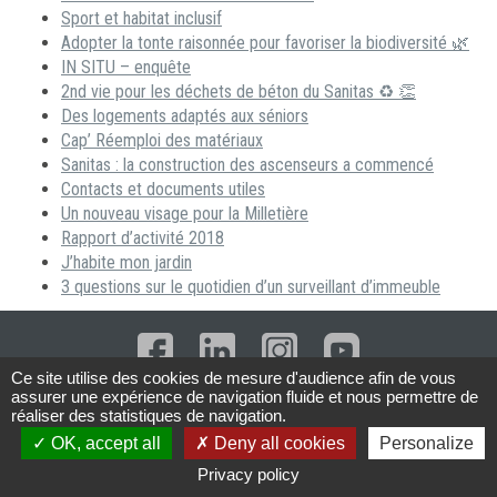
Sport et habitat inclusif
Adopter la tonte raisonnée pour favoriser la biodiversité 🌿
IN SITU – enquête
2nd vie pour les déchets de béton du Sanitas ♻ 👏
Des logements adaptés aux séniors
Cap’ Réemploi des matériaux
Sanitas : la construction des ascenseurs a commencé
Contacts et documents utiles
Un nouveau visage pour la Milletière
Rapport d’activité 2018
J’habite mon jardin
3 questions sur le quotidien d’un surveillant d’immeuble
Ce site utilise des cookies de mesure d'audience afin de vous
assurer une expérience de navigation fluide et nous permettre de
POLITIQUE EXTERNE DE PROTECTION
réaliser des statistiques de navigation.
CONDITIONS GÉNÉRALES D’UTILISATION
OK, accept all
Deny all cookies
Personalize
MENTIONS LÉGALES
CONTACTS
Privacy policy
EXTRANET ADMINISTRATEUR