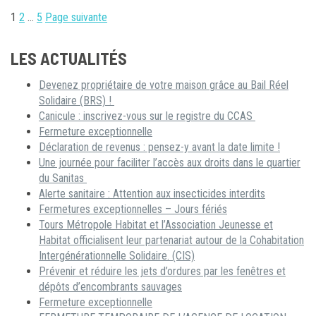
PAGINATION
1
2
…
5
Page suivante
DES
PUBLICATIONS
LES ACTUALITÉS
Devenez propriétaire de votre maison grâce au Bail Réel
Solidaire (BRS) !
Canicule : inscrivez-vous sur le registre du CCAS
Fermeture exceptionnelle
Déclaration de revenus : pensez-y avant la date limite !
Une journée pour faciliter l’accès aux droits dans le quartier
du Sanitas
Alerte sanitaire : Attention aux insecticides interdits
Fermetures exceptionnelles – Jours fériés
Tours Métropole Habitat et l’Association Jeunesse et
Habitat officialisent leur partenariat autour de la Cohabitation
Intergénérationnelle Solidaire. (CIS)
Prévenir et réduire les jets d’ordures par les fenêtres et
dépôts d’encombrants sauvages
Fermeture exceptionnelle