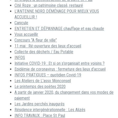
Cité Roze : un patrimoine classé, restauré
L’ANTENNE NORD DÉMÉNAGE POUR MIEUX VOUS
ACCUEILLIR !
Canicule
ENTRETIEN ET DÉPANNAGE chauffage et eau chaude
Vous accueillir
Concours “A fleur de ville”
11 mai : Ré-ouverture des lieux d’accueil
Collecte des déchets / Eau Potable
INFOS
Initiative COVID-19 : Et si on s’organisait entre voisins ?
Epidémie de coronavirus : fermeture des lieux d’accueil
INFOS PRATIQUES – quotidien Covid-19
Les Ateliers de L’asso Monconseil
Le printemps des poètes 2020
A partir de janvier 2020, du changement dans vos modes de
paiement
Les Jardins perchés inaugurés
Résidence intergénérationnelle : Les Alizés
INFO TRAVAUX : Place St Paul