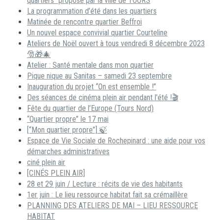
quartiers” proposé par la ville de TOURS
La programmation d’été dans les quartiers
Matinée de rencontre quartier Beffroi
Un nouvel espace convivial quartier Courteline
Ateliers de Noël ouvert à tous vendredi 8 décembre 2023
🎅🎁🎄
Atelier : Santé mentale dans mon quartier
Pique nique au Sanitas – samedi 23 septembre
Inauguration du projet “On est ensemble !”
Des séances de cinéma plein air pendant l’été !🎬
Fête du quartier de l’Europe (Tours Nord)
“Quartier propre” le 17 mai
[“Mon quartier propre”] 🍃
Espace de Vie Sociale de Rochepinard : une aide pour vos
démarches administratives
ciné plein air
[CINÉS PLEIN AIR]
28 et 29 juin / Lecture : récits de vie des habitants
1er juin : Le lieu ressource habitat fait sa crémaillère
PLANNING DES ATELIERS DE MAI – LIEU RESSOURCE
HABITAT