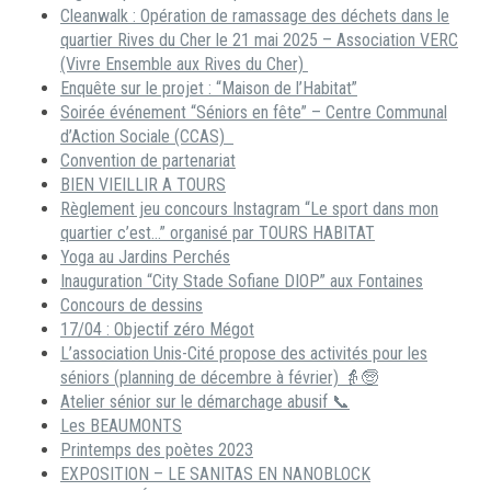
Cleanwalk : Opération de ramassage des déchets dans le
quartier Rives du Cher le 21 mai 2025 – Association VERC
(Vivre Ensemble aux Rives du Cher)
Enquête sur le projet : “Maison de l’Habitat”
Soirée événement “Séniors en fête” – Centre Communal
d’Action Sociale (CCAS)
Convention de partenariat
BIEN VIEILLIR A TOURS
Règlement jeu concours Instagram “Le sport dans mon
quartier c’est…” organisé par TOURS HABITAT
Yoga au Jardins Perchés
Inauguration “City Stade Sofiane DIOP” aux Fontaines
Concours de dessins
17/04 : Objectif zéro Mégot
L’association Unis-Cité propose des activités pour les
séniors (planning de décembre à février) 👵🧓
Atelier sénior sur le démarchage abusif 📞
Les BEAUMONTS
Printemps des poètes 2023
EXPOSITION – LE SANITAS EN NANOBLOCK