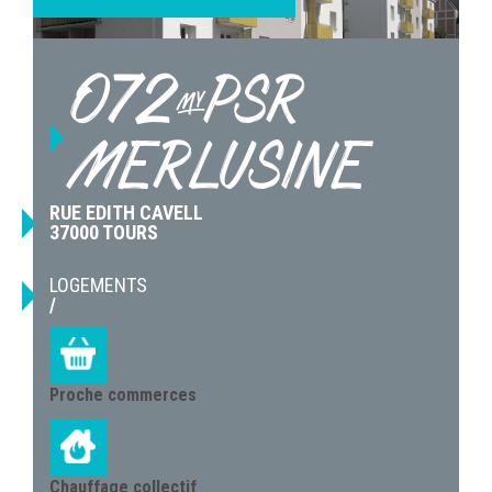
072-PSR
MERLUSINE
RUE EDITH CAVELL
37000 TOURS
LOGEMENTS
/
Proche commerces
Chauffage collectif