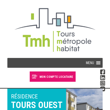
Cookies management panel
MENU
MON COMPTE LOCATAIRE
Devenir locataire
Devenir propriétaire
RÉSIDENCE
TOURS OUEST
Je suis locataire