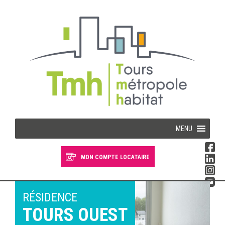
Cookies management panel
MENU
MON COMPTE LOCATAIRE
Devenir locataire
Devenir propriétaire
RÉSIDENCE
TOURS OUEST
Je suis locataire