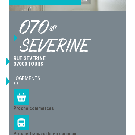
070-
SEVERINE
RUE SEVERINE
37000 TOURS
LOGEMENTS
/ /
Proche commerces
Proche transports en commun